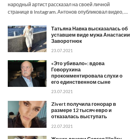
народный артист рассказал на своей личной
странице в Instagram. Антонов опубликовал видео, …
Татьяна Навка высказалась об
уставшем виде мужа Анастасии
Заворотнюк
23.07.2021
«Это убивало»: вдова
Говорухина
прокомментировала слухи о
его единственном сыне
23.07.2021
Zivert получила гонорар в
размере 12 тысяч евро и
отказалась выступать
22.07.2021
Жених дочери Сергея Шойгу