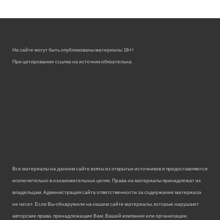
На сайте могут быть опубликованы материалы 18+!
При цитировании ссылка на источник обязательна.
Все материалы на данном сайте взяты из открытых источников и предоставляются
исключительно в ознакомительных целях. Права на материалы принадлежат их
владельцам. Администрация сайта ответственности за содержание материала
не несет. Если Вы обнаружили на нашем сайте материалы, которые нарушают
авторские права, принадлежащие Вам, Вашей компании или организации,