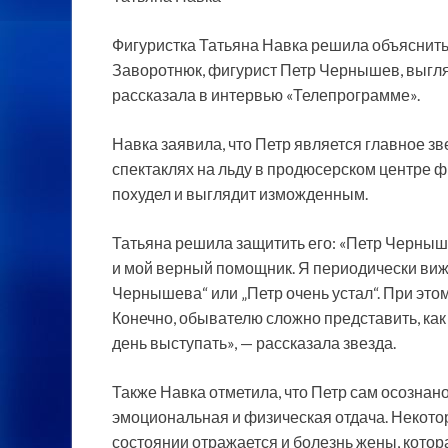
Фигуристка Татьяна Навка решила объяснить
Заворотнюк, фигурист Петр Чернышев, выгля
рассказала в
интервью «Телепрограмме».
Навка заявила, что Петр является главное зв
спектаклях на льду в продюсерском центре ф
похудел и выглядит изможденным.
Татьяна решила защитить его: «Петр Черныше
и мой верный помощник. Я периодически вижу
Чернышева“ или „Петр очень устал“. При это
Конечно, обывателю сложно представить, как
день выступать», — рассказала звезда.
Также Навка отметила, что Петр сам осознано
эмоциональная и физическая отдача. Некотор
состоянии отражается и болезнь жены, котора