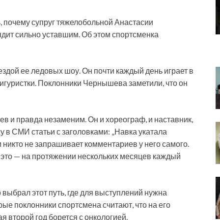
, почему супруг тяжелобольной Анастасии
дит сильно уставшим. Об этом спортсменка
ездой ее ледовых шоу. Он почти каждый день играет в
игуристки. Поклонники Чернышева заметили, что он
в и правда незаменим. Он и хореограф, и наставник,
 в СМИ статьи с заголовками: „Навка укатала
м никто не запрашивает комментариев у него самого.
 это — на протяжении нескольких месяцев каждый
 выбрал этот путь, где для выступлений нужна
ые поклонники спортсмена считают, что на его
я второй год борется с онкологией.