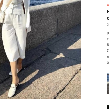
Ш
2
Х
т
Ю
О
л
о