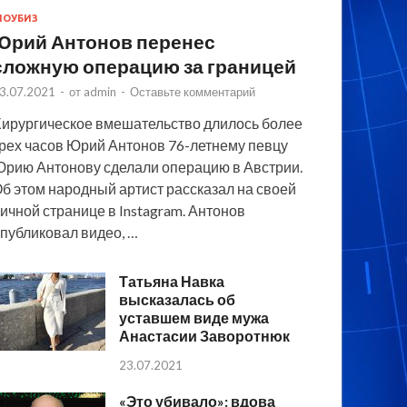
ОУБИЗ
Юрий Антонов перенес
сложную операцию за границей
3.07.2021
-
от
admin
-
Оставьте комментарий
ирургическое вмешательство длилось более
рех часов Юрий Антонов 76-летнему певцу
рию Антонову сделали операцию в Австрии.
б этом народный артист рассказал на своей
ичной странице в Instagram. Антонов
публиковал видео, …
Татьяна Навка
высказалась об
уставшем виде мужа
Анастасии Заворотнюк
23.07.2021
«Это убивало»: вдова