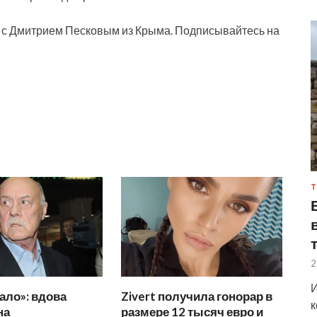
о с Дмитрием Песковым из Крыма. Подписывайтесь на
Т
2
И
ало»: вдова
Zivert получила гонорар в
к
на
размере 12 тысяч евро и