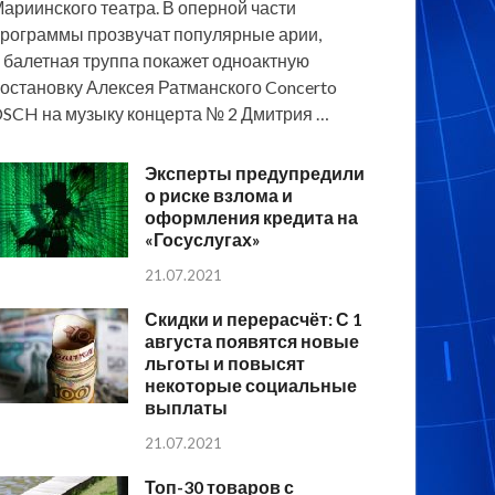
ариинского театра. В оперной части
рограммы прозвучат популярные арии,
 балетная труппа покажет одноактную
остановку Алексея Ратманского Concerto
SCH на музыку концерта № 2 Дмитрия …
Эксперты предупредили
о риске взлома и
оформления кредита на
«Госуслугах»
21.07.2021
Скидки и перерасчёт: С 1
августа появятся новые
льготы и повысят
некоторые социальные
выплаты
21.07.2021
Топ-30 товаров с