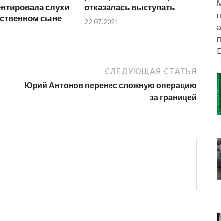
М
нтировала слухи
отказалась выступать
п
нственном сыне
22.07.2021
а
п
D
СЛЕДУЮЩАЯ СТАТЬЯ
Юрий Антонов перенес сложную операцию
за границей