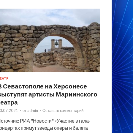
ЕАТР
В Севастополе на Херсонесе
выступят артисты Мариинского
театра
3.07.2021
-
от
admin
-
Оставьте комментарий
сточник: РИА "Новости" «Участие в гала-
онцертах примут звезды оперы и балета