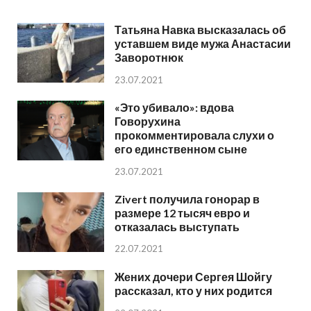
Татьяна Навка высказалась об
уставшем виде мужа Анастасии
Заворотнюк
23.07.2021
«Это убивало»: вдова
Говорухина
прокомментировала слухи о
его единственном сыне
23.07.2021
Zivert получила гонорар в
размере 12 тысяч евро и
отказалась выступать
22.07.2021
Жених дочери Сергея Шойгу
рассказал, кто у них родится