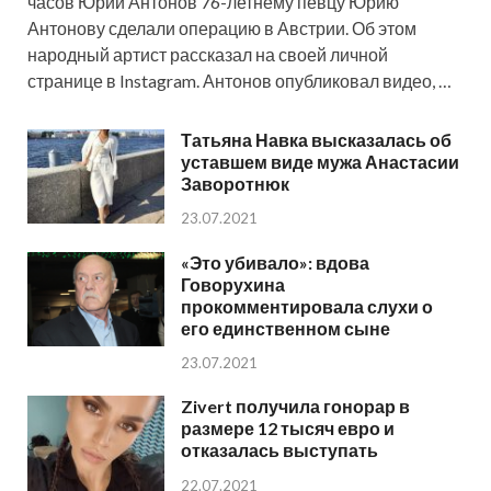
часов Юрий Антонов 76-летнему певцу Юрию
Антонову сделали операцию в Австрии. Об этом
народный артист рассказал на своей личной
странице в Instagram. Антонов опубликовал видео, …
Татьяна Навка высказалась об
уставшем виде мужа Анастасии
Заворотнюк
23.07.2021
«Это убивало»: вдова
Говорухина
прокомментировала слухи о
его единственном сыне
23.07.2021
Zivert получила гонорар в
размере 12 тысяч евро и
отказалась выступать
22.07.2021