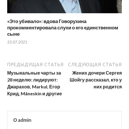
«Это убивало»: вдова Говорухина
прокомментировала слухи о его единственном
сыне
23.07.2021
ПРЕДЫДУЩАЯ СТАТЬЯ
СЛЕДУЮЩАЯ СТАТЬЯ
Музыкальные чарты за
Жених дочери Сергея
28 неделю: лидируют:
Шойгу рассказал, кто у
Джарахов, Markul, Егор
них родится
Крид, Måneskin и другие
О admin