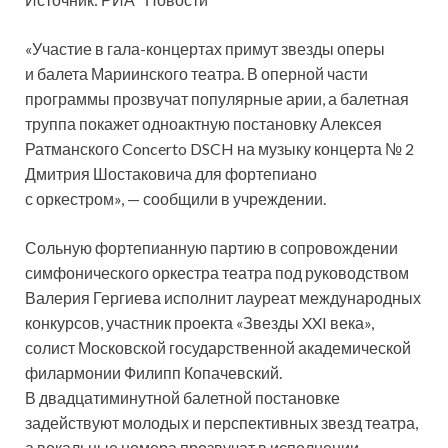
«Участие в гала-концертах примут звезды оперы
и балета Мариинского театра. В оперной части
программы прозвучат популярные арии, а балетная
труппа покажет одноактную постановку Алексея
Ратманского Concerto DSCH на музыку концерта № 2
Дмитрия Шостаковича для фортепиано
с оркестром», — сообщили в учреждении.
Сольную фортепианную партию в сопровождении
симфонического оркестра театра под руководством
Валерия Гергиева исполнит лауреат международных
конкурсов, участник проекта «Звезды XXI века»,
солист Московской государственной академической
филармонии Филипп Копачевский.
В двадцатиминутной балетной постановке
задействуют молодых и перспективных звезд театра,
а вокальные номера прозвучат в исполнении