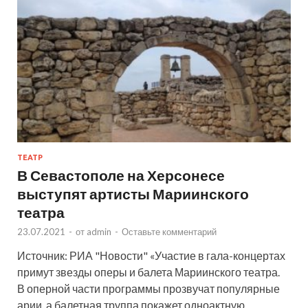
ТЕАТР
В Севастополе на Херсонесе
выступят артисты Мариинского
театра
23.07.2021
-
от
admin
-
Оставьте комментарий
Источник: РИА "Новости" «Участие в гала-концертах
примут звезды оперы и балета Мариинского театра.
В оперной части программы прозвучат популярные
арии, а балетная труппа покажет одноактную