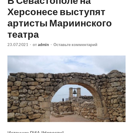
В Севастополе на
Херсонесе выступят
артисты Мариинского
театра
23.07.2021
-
от
admin
-
Оставьте комментарий
Источник: РИА "Новости"