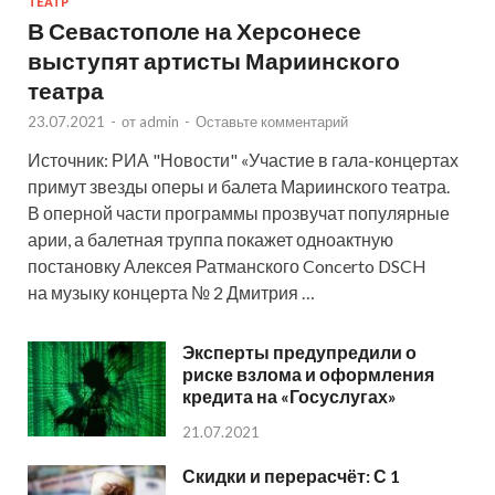
ТЕАТР
В Севастополе на Херсонесе
выступят артисты Мариинского
театра
23.07.2021
-
от
admin
-
Оставьте комментарий
Источник: РИА "Новости" «Участие в гала-концертах
примут звезды оперы и балета Мариинского театра.
В оперной части программы прозвучат популярные
арии, а балетная труппа покажет одноактную
постановку Алексея Ратманского Concerto DSCH
на музыку концерта № 2 Дмитрия …
Эксперты предупредили о
риске взлома и оформления
кредита на «Госуслугах»
21.07.2021
Скидки и перерасчёт: С 1