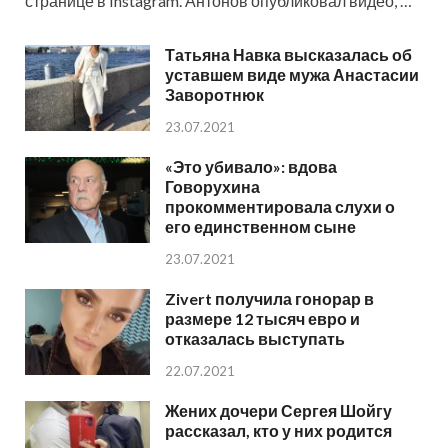
странице в Instagram. Антонов опубликовал видео, …
Татьяна Навка высказалась об
уставшем виде мужа Анастасии
Заворотнюк
23.07.2021
«Это убивало»: вдова
Говорухина
прокомментировала слухи о
его единственном сыне
23.07.2021
Zivert получила гонорар в
размере 12 тысяч евро и
отказалась выступать
22.07.2021
Жених дочери Сергея Шойгу
рассказал, кто у них родится