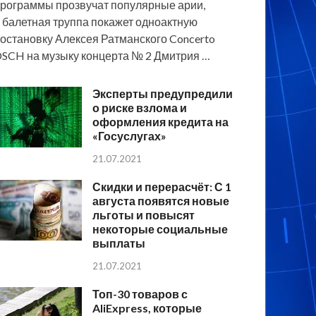
рограммы прозвучат популярные арии,
 балетная труппа покажет одноактную
остановку Алексея Ратманского Concerto
SCH на музыку концерта № 2 Дмитрия …
Эксперты предупредили
о риске взлома и
оформления кредита на
«Госуслугах»
21.07.2021
Скидки и перерасчёт: С 1
августа появятся новые
льготы и повысят
некоторые социальные
выплаты
21.07.2021
Топ-30 товаров с
AliExpress, которые