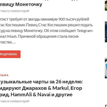
евицу Монеточку
тавьте комментарий
тист требует от звезды минимум 900 тысяч рублей
тас Костюшкин Певец Стас Костюшкин решил подать
суд на певицу Монеточку. Об этом сообщает Telegram-
анал Mash. Причиной обращения стала песня
тистки, …
ПОДРОБНЕЕ
УЗЫКА
узыкальные чарты за 26 неделю:
идируют Джарахов & Markul, Егор
рид, HammAli & Navai и другие
тавьте комментарий