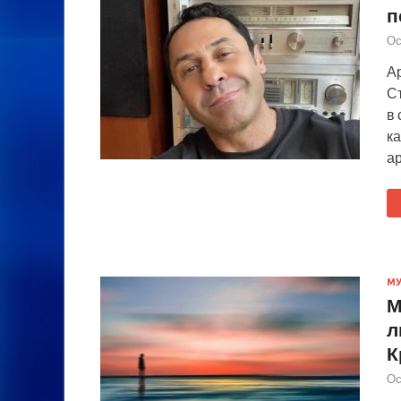
п
Ос
Ар
С
в 
к
ар
М
М
л
К
Ос