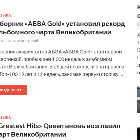
УЗЫКА
борник «ABBA Gold» установил рекорд
О
льбомного чарта Великобритании
Х
тавьте комментарий
т
Ю
борник лучших хитов ABBA «ABBA Gold» стал первой
О
ластинкой, пробывшей 1 000 недель в альбомном
л
арте Великобритании. В общей сложности она провела
о
Топ-100 19 лет и 12 недель, занимая первую строчку …
ПОДРОБНЕЕ
УЗЫКА
Greatest Hits» Queen вновь возглавил
арт Великобритании