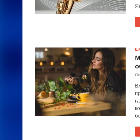
Ян
Ш
М
о
Ос
В
п
га
к
бо