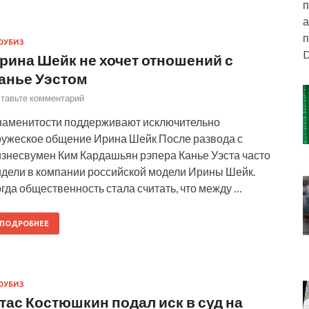
п
а
п
ОУБИЗ
D
рина Шейк не хочет отношений с
анье Уэстом
тавьте комментарий
наменитости поддерживают исключительно
ружеское общение Ирина Шейк После развода с
изнесвумен Ким Кардашьян рэпера Канье Уэста часто
идели в компании российской модели Ирины Шейк.
гда общественность стала считать, что между …
ПОДРОБНЕЕ
ОУБИЗ
тас Костюшкин подал иск в суд на