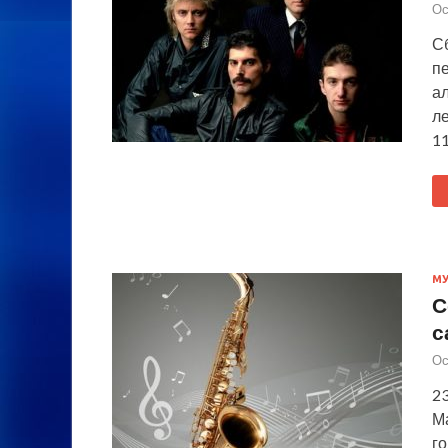
Ос
Сб
п
а
л
11
М
С
с
Ос
23
Ма
го