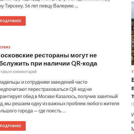
у Тирсену. 56 лет певцу Валерию …
ПОДРОБНЕЕ
ОУБИЗ
осковские рестораны могут не
бслужить при наличии QR-кода
тавьте комментарий
Т
ладельцы и сотрудники заведений часто
редпочитают перестраховаться QR-код не
рантирует обед в Москве Казалось, получив заветный
од, мы решаем одну из важных проблем любого жителя
О
льшого города — где поесть …
И
к
ПОДРОБНЕЕ
М