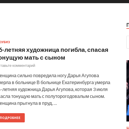
ОУБИЗ
6-летняя художница погибла, спасая
онущую мать с сыном
тавьте комментарий
енщина сильно повредила ногу Дарья Агупова
мерла в больнице В больнице Екатеринбурга умерла
-летняя художница Дарья Агупова, которая 3 июля
пасла тонущую мать с полуторогодовалым сыном.
енщина прыгнула в пруд, …
ПОДРОБНЕЕ
Ш