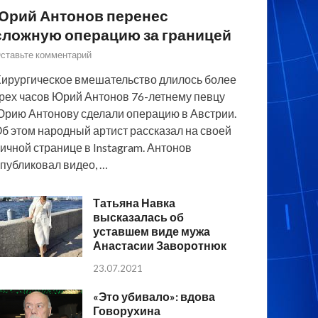
Юрий Антонов перенес
сложную операцию за границей
ставьте комментарий
ирургическое вмешательство длилось более
рех часов Юрий Антонов 76-летнему певцу
рию Антонову сделали операцию в Австрии.
б этом народный артист рассказал на своей
ичной странице в Instagram. Антонов
публиковал видео, …
Татьяна Навка
высказалась об
уставшем виде мужа
Анастасии Заворотнюк
23.07.2021
«Это убивало»: вдова
Говорухина