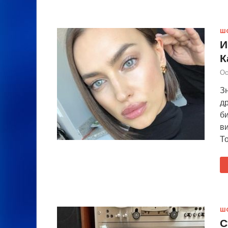
Ш
И
К
Ос
З
д
б
в
То
Ш
С