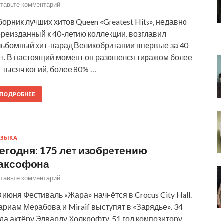
тавьте комментарий
орник лучших хитов Queen «Greatest Hits», недавно
ереизданный к 40-летию коллекции, возглавил
льбомный хит-парад Великобритании впервые за 40
ет. В настоящий момент он разошелся тиражом более
 тысяч копий, более 80% …
ПОДРОБНЕЕ
УЗЫКА
егодня: 175 лет изобретению
аксофона
тавьте комментарий
 июня Фестиваль «Жара» начнётся в Crocus City Hall.
риам Мерабова и Miraif выступят в «Зарядье». 34
да актёру Эдварду Холкрофту. 51 год композитору