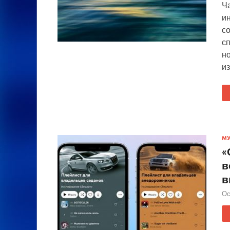
Ч
и
с
с
но
из
М
«
в
в
Ос