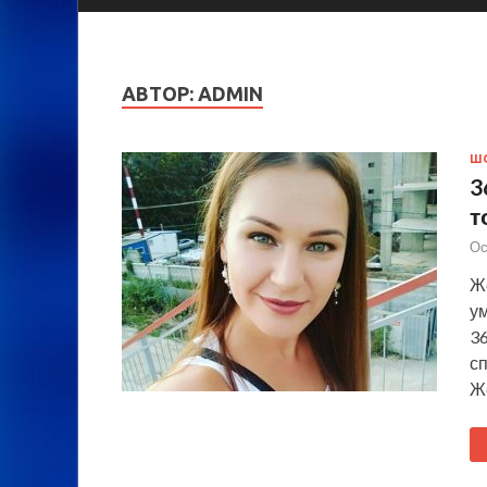
АВТОР:
ADMIN
Ш
3
т
Ос
Ж
у
36
с
Ж