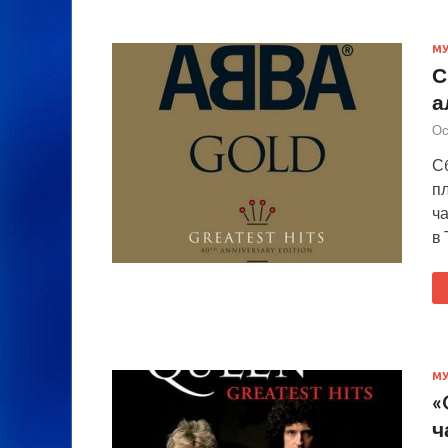
М
С
а
Ос
С
п
ч
в 
М
«
ч