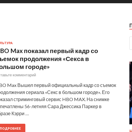
ЛЬТУРА
BO Max показал первый кадр со
ъемок продолжения «Секса в
ольшом городе»
тавьте комментарий
BO Max Вышел первый официальный кадр со съемок
родолжения сериала «Секс в большом городе». Его
оказал стриминговый сервис HBO MAX. На снимке
апечатлены 56-летняя Сара Джессика Паркер в
бразе Кэрри …
ПОДРОБНЕЕ
Ш