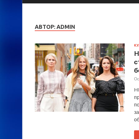
АВТОР:
ADMIN
КУ
H
с
б
Ос
H
п
п
з
о