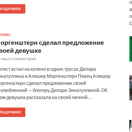
п
а
ПОДРОБНЕЕ
п
D
ОУБИЗ
оргенштерн сделал предложение
воей девушке
тавьте комментарий
тист встал на колено в одних трусах Дилара
инатуллина и Алишер Моргенштерн Певец Алишер
оргенштерн сделал предложение своей
озлюбленной — блогеру Диларе Зинатуллиной. Об
ом девушка рассказала на своей личной …
ПОДРОБНЕЕ