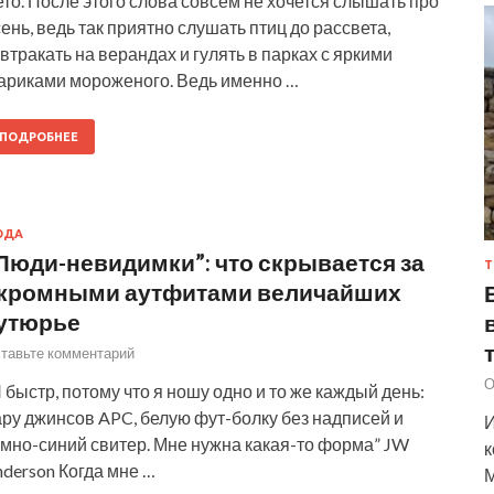
то. После этого слова совсем не хочется слышать про
ень, ведь так приятно слушать птиц до рассвета,
втракать на верандах и гулять в парках с яркими
ариками мороженого. Ведь именно …
ПОДРОБНЕЕ
ОДА
Люди-невидимки”: что скрывается за
Т
кромными аутфитами величайших
утюрье
тавьте комментарий
О
 быстр, потому что я ношу одно и то же каждый день:
ру джинсов APC, белую фут-болку без надписей и
И
емно-синий свитер. Мне нужна какая-то форма” JW
к
derson Когда мне …
М