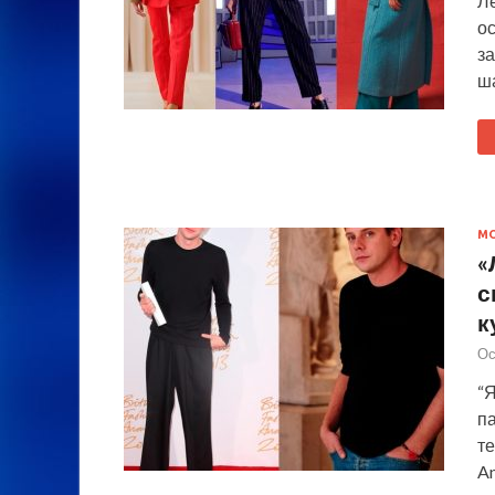
Ле
ос
за
ш
М
«
с
к
Ос
“Я
па
т
An