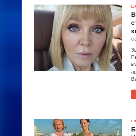
Ш
В
с
к
Ос
Зв
П
кв
ар
В
Ш
Б