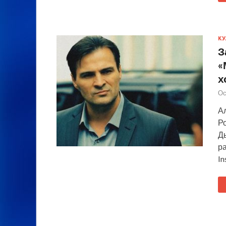
КУ
З
«
х
Ос
А
Р
Д
ра
In