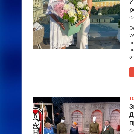
И
р
Ос
Э
W
пе
н
о
ТЕ
З
Д
п
Ос