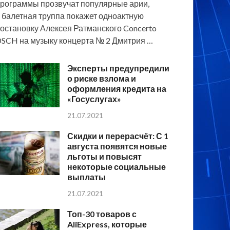
рограммы прозвучат популярные арии,
 балетная труппа покажет одноактную
остановку Алексея Ратманского Concerto
SCH на музыку концерта № 2 Дмитрия …
Эксперты предупредили
о риске взлома и
оформления кредита на
«Госуслугах»
21.07.2021
Скидки и перерасчёт: С 1
августа появятся новые
льготы и повысят
некоторые социальные
выплаты
21.07.2021
Топ-30 товаров с
AliExpress, которые