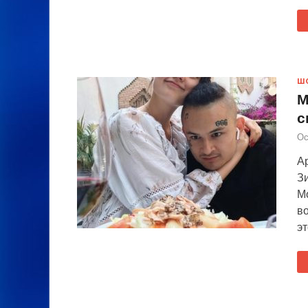
Ш
М
с
Ос
Ар
З
М
в
эт