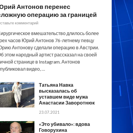
Юрий Антонов перенес
сложную операцию за границей
ставьте комментарий
ирургическое вмешательство длилось более
рех часов Юрий Антонов 76-летнему певцу
рию Антонову сделали операцию в Австрии.
б этом народный артист рассказал на своей
ичной странице в Instagram. Антонов
публиковал видео, …
Татьяна Навка
высказалась об
уставшем виде мужа
Анастасии Заворотнюк
23.07.2021
«Это убивало»: вдова
Говорухина