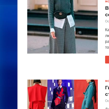
М
В
с
Ос
Ка
лю
р
то
М
Г
с
Ос