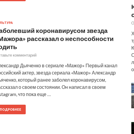
О
ЛЬТУРА
аболевший коронавирусом звезда
Х
Мажора» рассказал о неспособности
т
одить
Ю
О
тавьте комментарий
л
лександр Дьяченко в сериале «Мажор» Первый канал
о
оссийский актер, звезда сериала «Мажор» Александр
ьяченко, который ранее заболел коронавирусом,
ссказал о своем состоянии. Он написал в своем
stagram, что пока еще …
ПОДРОБНЕЕ