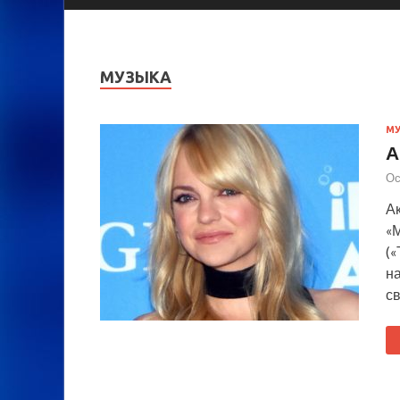
МУЗЫКА
М
А
Ос
Ак
«
(«
на
с