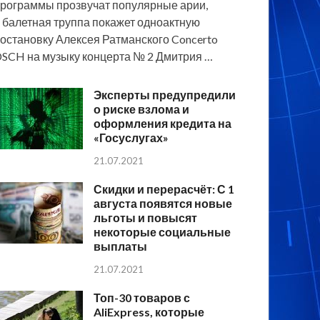
рограммы прозвучат популярные арии,
 балетная труппа покажет одноактную
остановку Алексея Ратманского Concerto
SCH на музыку концерта № 2 Дмитрия …
Эксперты предупредили
о риске взлома и
оформления кредита на
«Госуслугах»
21.07.2021
Скидки и перерасчёт: С 1
августа появятся новые
льготы и повысят
некоторые социальные
выплаты
21.07.2021
Топ-30 товаров с
AliExpress, которые