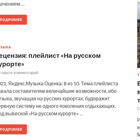
начением …
ПОДРОБНЕЕ
УЗЫКА
ецензия: плейлист «На русском
урорте»
тавьте комментарий
Т
21, Яндекс.Музыка Оценка: 8 из 10. Тема плейлиста
авала составителям величайшие возможности, ибо
зыка, звучащая на русских курортах, будоражит
ервную систему не одного поколения отдыхающих.
О
од вывеской «На русском курорте» …
И
к
ПОДРОБНЕЕ
М