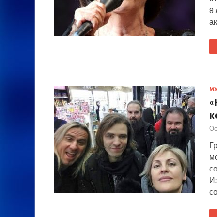
8 
а
М
«
к
Ос
Гр
мо
со
И
с