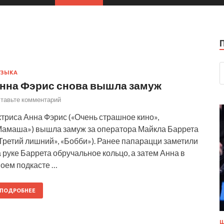
УЗЫКА
нна Фэрис снова вышла замуж
тавьте комментарий
триса Анна Фэрис («Очень страшное кино»,
Мамаша») вышла замуж за оператора Майкла Баррета
Третий лишний», «Бобби»). Ранее папарацци заметили
 руке Баррета обручальное кольцо, а затем Анна в
воем подкасте …
ПОДРОБНЕЕ
Ш