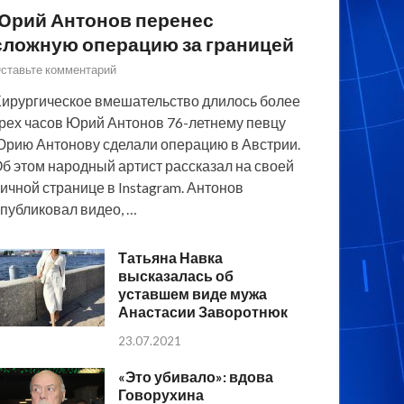
Юрий Антонов перенес
сложную операцию за границей
ставьте комментарий
ирургическое вмешательство длилось более
рех часов Юрий Антонов 76-летнему певцу
рию Антонову сделали операцию в Австрии.
б этом народный артист рассказал на своей
ичной странице в Instagram. Антонов
публиковал видео, …
Татьяна Навка
высказалась об
уставшем виде мужа
Анастасии Заворотнюк
23.07.2021
«Это убивало»: вдова
Говорухина