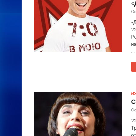
«
Ос
«
22
Р
на
…
М
С
Ос
2
Т
от