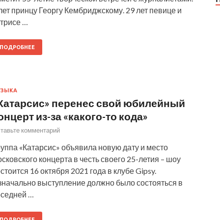
лет принцу Георгу Кембриджскому. 29 лет певице и
ктрисе …
ПОДРОБНЕЕ
УЗЫКА
Катарсис» перенес свой юбилейный
онцерт из-за «какого-то кода»
тавьте комментарий
уппа «Катарсис» объявила новую дату и место
сковского концерта в честь своего 25-летия – шоу
стоится 16 октября 2021 года в клубе Gipsy.
значально выступление должно было состояться в
оседней …
ПОДРОБНЕЕ