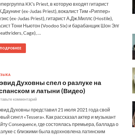
пергруппа KK’s Priest, в которую входят гитарист
К.Даунинг (ex-Judas Priest), вокалист Тим «Риппер»
энс (ex-Judas Priest), гитарист А.Дж.Миллс (Hostile),
сист Тони Ньютон (Voodoo Six) и барабанщик Шон Элг
eathriders, Cage), …
ПОДРОБНЕЕ
УЗЫКА
эвид Духовны спел о разлуке на
спанском и латыни (Видео)
тавьте комментарий
эвид Духовны представил 21 июля 2021 года свой
вый сингл «Tessera». Как рассказал актер и музыкант
йту Consequence, где состоялась премьера, баллада о
злуке с близкими была вдохновлена ​​латинским