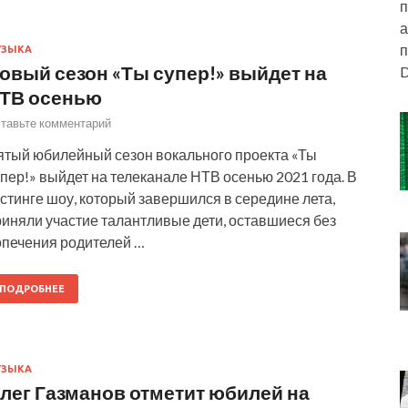
п
а
п
УЗЫКА
овый сезон «Ты супер!» выйдет на
D
ТВ осенью
тавьте комментарий
ятый юбилейный сезон вокального проекта «Ты
пер!» выйдет на телеканале НТВ осенью 2021 года. В
стинге шоу, который завершился в середине лета,
риняли участие талантливые дети, оставшиеся без
опечения родителей …
ПОДРОБНЕЕ
УЗЫКА
лег Газманов отметит юбилей на