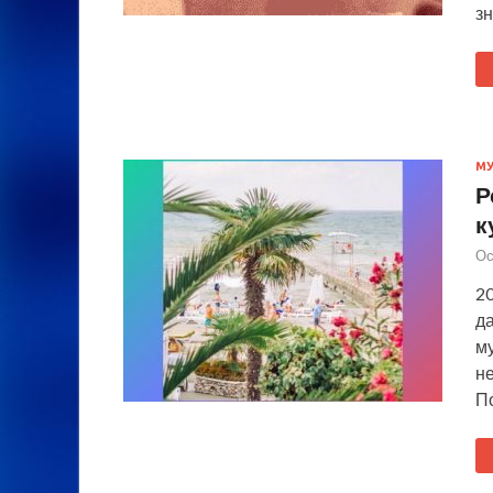
з
М
Р
к
Ос
20
д
му
н
П