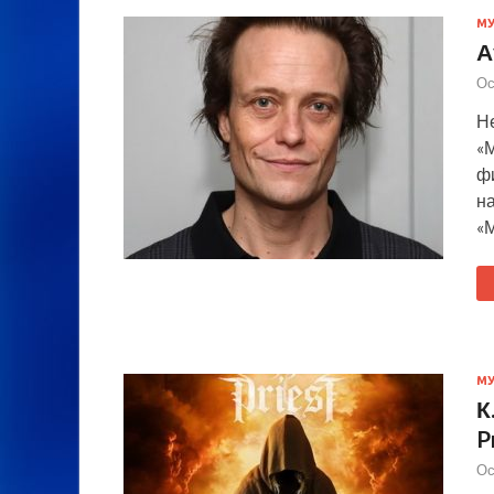
М
А
Ос
Не
«
фи
н
«
М
К
P
Ос