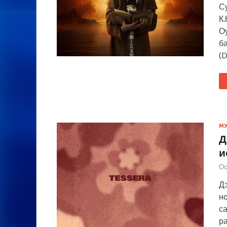
Су
К.
Оу
ба
(D
М
Д
и
Ос
Д
но
са
ра