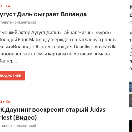
УЗЫКА
угуст Диль сыграет Воланда
тавьте комментарий
О
мецкий актер Аугуст Диль («Тайная жизнь», «Курск»,
Х
Молодой Карл Маркс») утвержден на заглавную роль в
т
льм «Воланд». Об этом сообщает Deadline. InterMedia
Ю
апоминает, что съемки картины по мотивам романа
О
Мастер …
л
о
ПОДРОБНЕЕ
УЗЫКА
.К.Даунинг воскресит старый Judas
riest (Видео)
тавьте комментарий