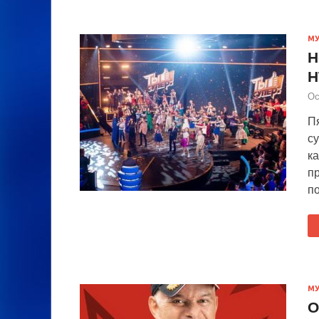
М
Н
Н
Ос
П
су
ка
п
п
М
О