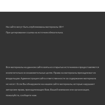
На сайте могут быть опубликованы материалы 18+!
При цитировании ссылка на источник обязательна.
Все материалы на данном сайте взяты из открытых источников и предоставляются
исключительно в ознакомительных целях. Права на материалы принадлежат их
владельцам. Администрация сайта ответственности за содержание материала
не несет. Если Вы обнаружили на нашем сайте материалы, которые нарушают
авторские права, принадлежащие Вам, Вашей компании или организации,
пожалуйста, сообщите нам.