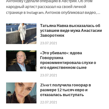
Антонову сделали операцию в Австрии. Об этом
народный артист рассказал на своей личной
странице в Instagram. Антонов опубликовал видео, …
Татьяна Навка высказалась об
уставшем виде мужа Анастасии
Заворотнюк
23.07.2021
«Это убивало»: вдова
Говорухина
прокомментировала слухи о
его единственном сыне
23.07.2021
Zivert получила гонорар в
размере 12 тысяч евро и
отказалась выступать
22.07.2021