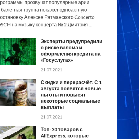
рограммы прозвучат популярные арии,
 балетная труппа покажет одноактную
остановку Алексея Ратманского Concerto
SCH на музыку концерта № 2 Дмитрия …
Эксперты предупредили
о риске взлома и
оформления кредита на
«Госуслугах»
21.07.2021
Скидки и перерасчёт: С 1
августа появятся новые
льготы и повысят
некоторые социальные
выплаты
21.07.2021
Топ-30 товаров с
AliExpress, которые