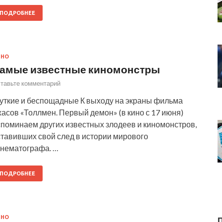
ПОДРОБНЕЕ
ИНО
амые известные киномонстры
тавьте комментарий
уткие и беспощадные К выходу на экраны фильма
асов «Толлмен. Первый демон» (в кино с 17 июня)
споминаем других известных злодеев и киномонстров,
ставивших свой след в истории мирового
инематографа. …
ПОДРОБНЕЕ
ИНО