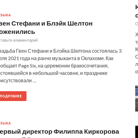
УЗЫКА
вен Стефани и Блэйк Шелтон
О
оженились
Х
тавьте комментарий
т
Ю
вадьба Гвен Стефани и Блэйка Шелтона состоялась 3
О
ля 2021 года на ранчо музыканта в Оклахоме. Как
л
общает Page Six, на церемонии бракосочетания,
о
остоявшейся в небольшой часовне, и празднике
рисутствовали …
ПОДРОБНЕЕ
УЗЫКА
ервый директор Филиппа Киркорова