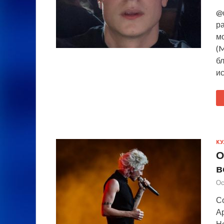
@
ра
м
(M
б
и
КУ
О
в
Ос
С
А
Н