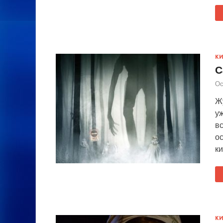
К
С
Ос
Ж
уж
в
о
к
К