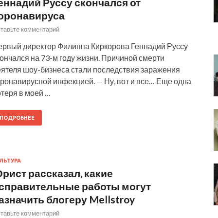
еннадий Руссу скончался от
оронавируса
тавьте комментарий
ервый директор Филиппа Киркорова Геннадий Руссу
ончался на 73-м году жизни. Причиной смерти
еятеля шоу-бизнеса стали последствия заражения
оронавирусной инфекцией. — Ну, вот и все… Еще одна
теря в моей …
ПОДРОБНЕЕ
ЛЬТУРА
рист рассказал, какие
справительные работы могут
азначить блогеру Mellstroy
тавьте комментарий