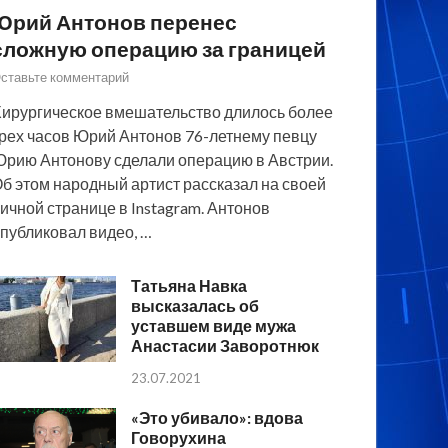
Юрий Антонов перенес
сложную операцию за границей
ставьте комментарий
ирургическое вмешательство длилось более
рех часов Юрий Антонов 76-летнему певцу
рию Антонову сделали операцию в Австрии.
б этом народный артист рассказал на своей
ичной странице в Instagram. Антонов
публиковал видео, …
Татьяна Навка
высказалась об
уставшем виде мужа
Анастасии Заворотнюк
23.07.2021
«Это убивало»: вдова
Говорухина