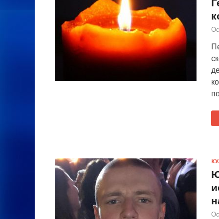
Г
к
Ос
П
ск
д
к
по
КУ
Ю
и
н
Ос