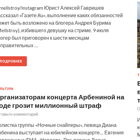
mellstroy/Instagram Юрист Алексей Гавришев
ссказал «Газете.Ru», выполнение каких обязанностей
ожет быть возложено на блогера Андрея Бурима
ellstroy), избившего девушку на стриме. 9 июля
логер был приговорен к шести месяцам
справительных …
ПОДРОБНЕЕ
Т
ЛЬТУРА
рганизаторам концерта Арбениной на
оде грозит миллионный штраф
О
тавьте комментарий
И
олистка группы «Ночные снайперы», певица Диана
к
рбенина выступает на юбилейном концерте… Евгения
М
овоженина/РИА «Новости» Рок-певице Диане