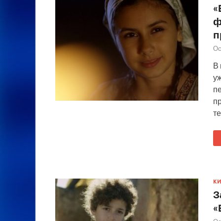
«
ф
п
Ос
В
у
п
пр
т
К
З
«