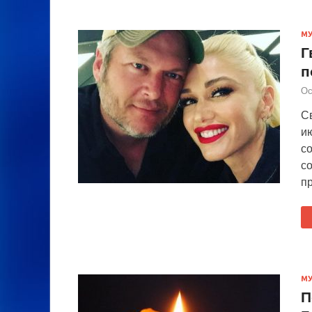
М
Г
п
Ос
С
ию
со
с
п
М
П