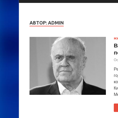
АВТОР:
ADMIN
М
В
п
Ос
Р
го
к
К
М