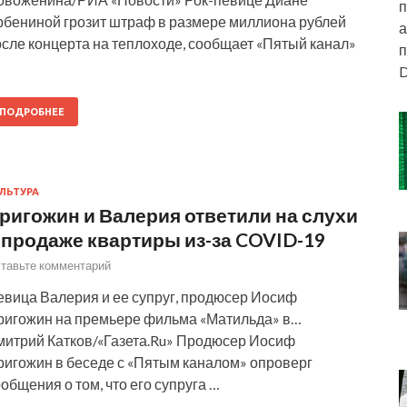
п
рбениной грозит штраф в размере миллиона рублей
а
сле концерта на теплоходе, сообщает «Пятый канал»
п
D
ПОДРОБНЕЕ
ЛЬТУРА
ригожин и Валерия ответили на слухи
 продаже квартиры из-за COVID-19
тавьте комментарий
евица Валерия и ее супруг, продюсер Иосиф
ригожин на премьере фильма «Матильда» в…
митрий Катков/«Газета.Ru» Продюсер Иосиф
ригожин в беседе с «Пятым каналом» опроверг
общения о том, что его супруга …