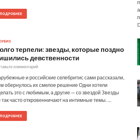
п
а
ПОДРОБНЕЕ
п
D
ОУБИЗ
олго терпели: звезды, которые поздно
ишились девственности
тавьте комментарий
арубежные и российские селебритис сами рассказали,
ем обернулось их смелое решение Одни хотели
елать это с любимым, а другие — со звездой Звезды
 так часто откровенничают на интимные темы. …
ПОДРОБНЕЕ