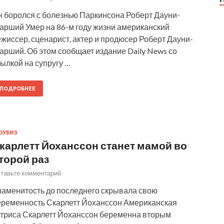
н боролся с болезнью Паркинсона Роберт Дауни-
тарший Умер на 86-м году жизни американский
жиссер, сценарист, актер и продюсер Роберт Дауни-
арший. Об этом сообщает издание Daily News со
ылкой на супругу …
ПОДРОБНЕЕ
ОУБИЗ
карлетт Йоханссон станет мамой во
торой раз
тавьте комментарий
наменитость до последнего скрывала свою
еременность Скарлетт Йоханссон Американская
ктриса Скарлетт Йоханссон беременна вторым