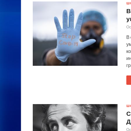
Ш
В
у
Ос
В
у
к
и
г
Ш
С
Д
Ос