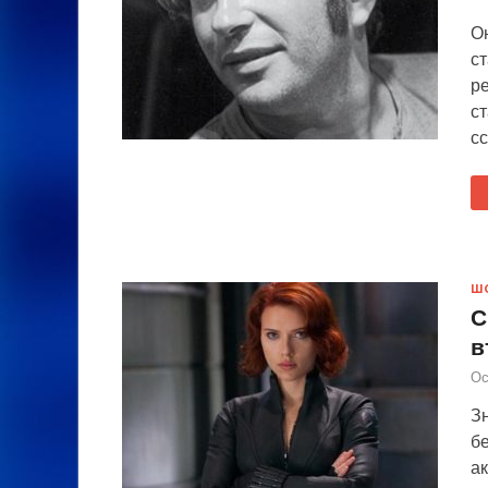
О
с
ре
ст
сс
Ш
С
в
Ос
З
б
а