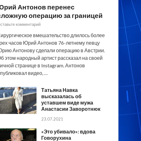
Юрий Антонов перенес
сложную операцию за границей
ставьте комментарий
ирургическое вмешательство длилось более
рех часов Юрий Антонов 76-летнему певцу
рию Антонову сделали операцию в Австрии.
б этом народный артист рассказал на своей
ичной странице в Instagram. Антонов
публиковал видео, …
Татьяна Навка
высказалась об
уставшем виде мужа
Анастасии Заворотнюк
23.07.2021
«Это убивало»: вдова
Говорухина