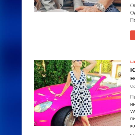
О
Од
П
Ш
Ю
н
Ос
П
и
W
п
к
…