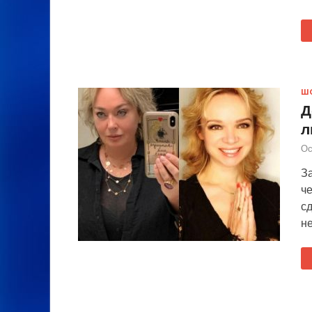
Ш
Д
л
Ос
З
ч
сд
не