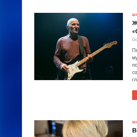
Ш
Ж
«
Ос
П
м
по
с
гл
Ш
В