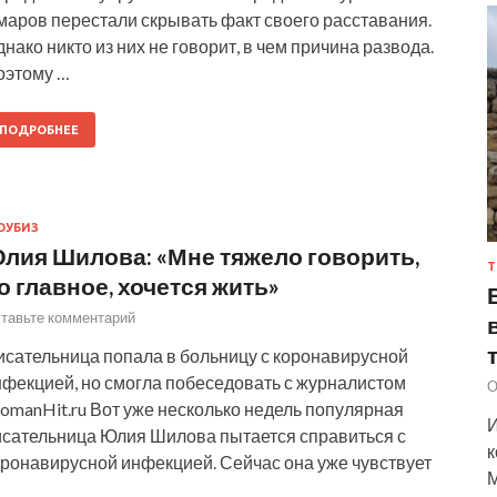
маров перестали скрывать факт своего расставания.
нако никто из них не говорит, в чем причина развода.
оэтому …
ПОДРОБНЕЕ
ОУБИЗ
лия Шилова: «Мне тяжело говорить,
Т
о главное, хочется жить»
тавьте комментарий
исательница попала в больницу с коронавирусной
нфекцией, но смогла побеседовать с журналистом
О
omanHit.ru Вот уже несколько недель популярная
И
исательница Юлия Шилова пытается справиться с
к
оронавирусной инфекцией. Сейчас она уже чувствует
М