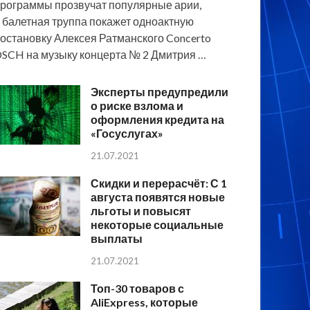
рограммы прозвучат популярные арии,
 балетная труппа покажет одноактную
остановку Алексея Ратманского Concerto
SCH на музыку концерта № 2 Дмитрия …
Эксперты предупредили
о риске взлома и
оформления кредита на
«Госуслугах»
21.07.2021
Скидки и перерасчёт: С 1
августа появятся новые
льготы и повысят
некоторые социальные
выплаты
21.07.2021
Топ-30 товаров с
AliExpress, которые