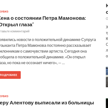
ОУБИЗ
ена о состоянии Петра Мамонова:
О
Открыл глаза’
Х
тавьте комментарий
т
Ю
оявились новости о положительной динамике Супруга
О
узыканта Петра Мамонова постоянно рассказывает
л
клонникам о самочувствии артиста. Сегодня она
о
ообщила о положительной динамике. «Он открыл
аза, но пока не осознает ничего», — …
ПОДРОБНЕЕ
ОУБИЗ
еру Алентову выписали из больницы