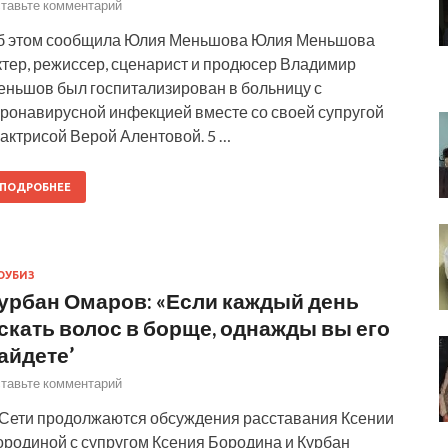
тавьте комментарий
б этом сообщила Юлия Меньшова Юлия Меньшова
ктер, режиссер, сценарист и продюсер Владимир
еньшов был госпитализирован в больницу с
оронавирусной инфекцией вместе со своей супругой
актрисой Верой Алентовой. 5 …
ПОДРОБНЕЕ
ОУБИЗ
урбан Омаров: «Если каждый день
скать волос в борще, однажды вы его
айдете’
тавьте комментарий
 Сети продолжаются обсуждения расставания Ксении
ородиной с супругом Ксения Бородина и Курбан