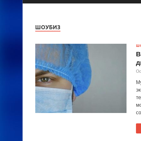
ШОУБИЗ
Ш
В
д
Ос
Му
э
т
мо
с