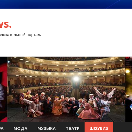
ws.
лекательный портал.
РА
МОДА
МУЗЫКА
ТЕАТР
ШОУБИЗ