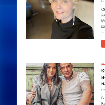
Ос
О
А
М
к
— 
Ш
К
и
н
Ос
В
Б