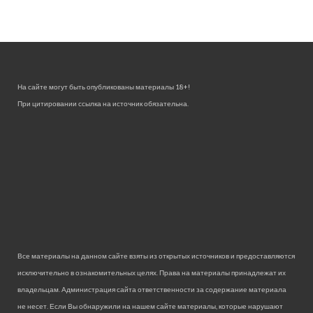
На сайте могут быть опубликованы материалы 18+!
При цитировании ссылка на источник обязательна.
Все материалы на данном сайте взяты из открытых источников и предоставляются
исключительно в ознакомительных целях. Права на материалы принадлежат их
владельцам. Администрация сайта ответственности за содержание материала
не несет. Если Вы обнаружили на нашем сайте материалы, которые нарушают