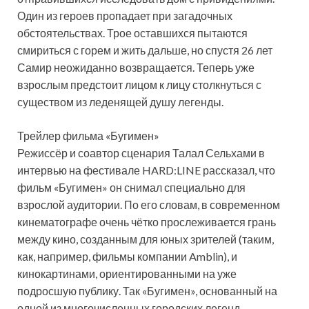
Один из героев пропадает при загадочных
обстоятельствах. Трое оставшихся пытаются
смириться с горем и жить дальше, но спустя 26 лет
Самир неожиданно возвращается. Теперь уже
взрослым предстоит лицом к лицу столкнуться с
существом из леденящей душу легенды.
Трейлер фильма «Бугимен»
Режиссёр и соавтор сценария Талал Сельхами в
интервью на фестивале HARD:LINE рассказал, что
фильм «Бугимен» он снимал специально для
взрослой аудитории. По его словам, в современном
кинематографе очень чётко прослеживается грань
между кино, созданным для юных зрителей (таким,
как, например, фильмы компании Amblin), и
кинокартинами, ориентированными на уже
подросшую публику. Так «Бугимен», основанный на
одной из многочисленных городских легенд,