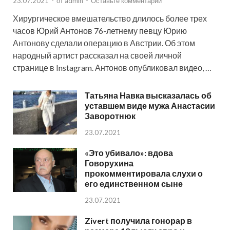
23.07.2021
-
от
admin
-
Оставьте комментарий
Хирургическое вмешательство длилось более трех
часов Юрий Антонов 76-летнему певцу Юрию
Антонову сделали операцию в Австрии. Об этом
народный артист рассказал на своей личной
странице в Instagram. Антонов опубликовал видео, …
Татьяна Навка высказалась об
уставшем виде мужа Анастасии
Заворотнюк
23.07.2021
«Это убивало»: вдова
Говорухина
прокомментировала слухи о
его единственном сыне
23.07.2021
Zivert получила гонорар в