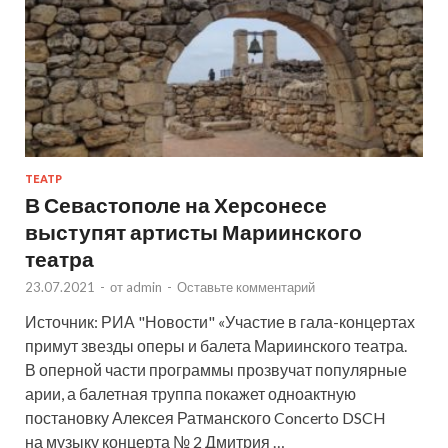
ТЕАТР
В Севастополе на Херсонесе
выступят артисты Мариинского
театра
23.07.2021
-
от
admin
-
Оставьте комментарий
Источник: РИА "Новости" «Участие в гала-концертах
примут звезды оперы и балета Мариинского театра.
В оперной части программы прозвучат популярные
арии, а балетная труппа покажет одноактную
постановку Алексея Ратманского Concerto DSCH
на музыку концерта № 2 Дмитрия …