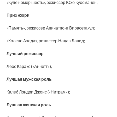
«Купе номер шесть», режиссер Юхо Куосманен;
Приз жюри
«Память», режиссер Апичатпонг Вирасетакул;
«Колено Ахеда», режиссер Надав Лапид;
Лучший режиссер
Леос Каракс («Аннетт»);
Лучшая мужская роль
Калеб Лэндри Джонс («Нитрам»);
Лучшая женская роль