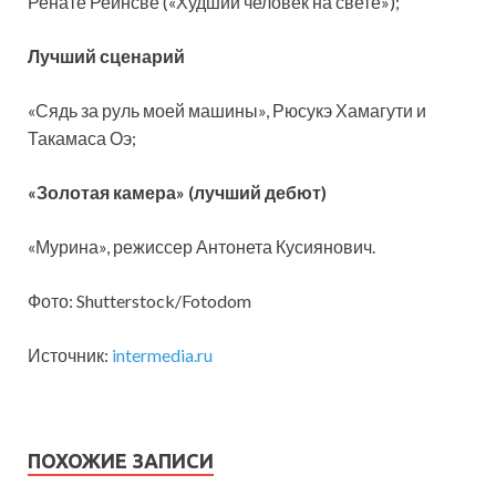
Ренате Реинсве («Худший человек на свете»);
Лучший сценарий
«Сядь за руль моей машины», Рюсукэ Хамагути и
Такамаса Оэ;
«Золотая камера» (лучший дебют)
«Мурина», режиссер Антонета Кусиянович.
Фото: Shutterstock/Fotodom
Источник:
intermedia.ru
ПОХОЖИЕ ЗАПИСИ