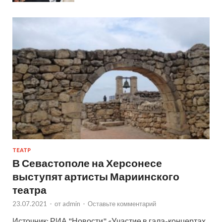
ТЕАТР
В Севастополе на Херсонесе
выступят артисты Мариинского
театра
23.07.2021
-
от
admin
-
Оставьте комментарий
Источник: РИА "Новости" «Участие в гала-концертах