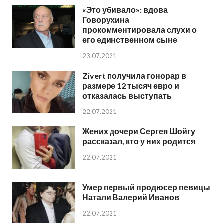
«Это убивало»: вдова
Говорухина
прокомментировала слухи о
его единственном сыне
23.07.2021
Zivert получила гонорар в
размере 12 тысяч евро и
отказалась выступать
22.07.2021
Жених дочери Сергея Шойгу
рассказал, кто у них родится
22.07.2021
Умер первый продюсер певицы
Натали Валерий Иванов
22.07.2021