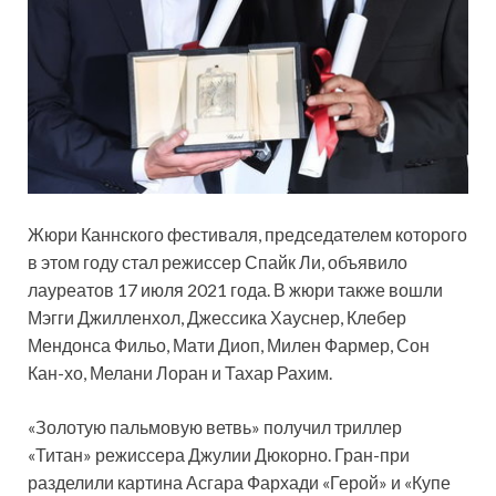
Жюри Каннского фестиваля, председателем которого
в этом году стал режиссер Спайк Ли, объявило
лауреатов 17 июля 2021 года. В жюри также вошли
Мэгги Джилленхол, Джессика Хауснер, Клебер
Мендонса Фильо, Мати Диоп, Милен Фармер, Сон
Кан-хо, Мелани Лоран и Тахар Рахим.
«Золотую
пальмовую ветвь» получил триллер
«Титан» режиссера Джулии Дюкорно. Гран-при
разделили картина Асгара Фархади «Герой» и «Купе