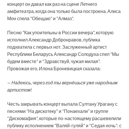
концерт он давал как раз на сцене Летнего
амфитеатра, когда она только была построена. Алиса
Мон спела “Обещаю” и “Алмаз”.
Песню “Как упоительны в России вечера”, которую
исполнил Александр Добронравов, публика
подхватила с первых нот. Заслуженный артист
Республики Беларусь Александр Солодуха спел “Мы
будем вместе” и “Здравствуй, чужая милая”.
Провожая его, Илона Броневицкая сказала:
— Надеюсь, через год ты вернёшься уже народным
артистом!
Честь закрывать концерт выпала Султану Урагану с
песнями “На дискотеку” и “Понаехали” и группе
“Дискомафия”, которые по-настоящему расшевелили
публику исполнением “Валяй-гуляй” и “Седая ночь”: с