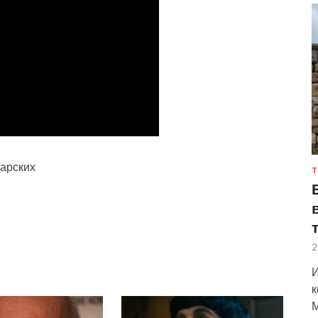
Барских
Т
2
И
к
М