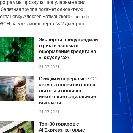
рограммы прозвучат популярные арии,
 балетная труппа покажет одноактную
остановку Алексея Ратманского Concerto
SCH на музыку концерта № 2 Дмитрия …
Эксперты предупредили
о риске взлома и
оформления кредита на
«Госуслугах»
21.07.2021
Скидки и перерасчёт: С 1
августа появятся новые
льготы и повысят
некоторые социальные
выплаты
21.07.2021
Топ-30 товаров с
AliExpress, которые