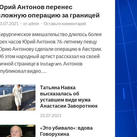
Юрий Антонов перенес
сложную операцию за границей
3.07.2021
-
от
admin
-
Оставьте комментарий
ирургическое вмешательство длилось более
рех часов Юрий Антонов 76-летнему певцу
рию Антонову сделали операцию в Австрии.
б этом народный артист рассказал на своей
ичной странице в Instagram. Антонов
публиковал видео, …
Татьяна Навка
высказалась об
уставшем виде мужа
Анастасии Заворотнюк
23.07.2021
«Это убивало»: вдова
Говорухина