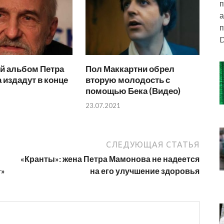
п
а
п
D
й альбом Петра
Пол Маккартни обрел
издадут в конце
вторую молодость с
помощью Бека (Видео)
23.07.2021
СЛЕДУЮЩАЯ СТАТЬЯ
«Кранты»: жена Петра Мамонова не надеется
r»
на его улучшение здоровья