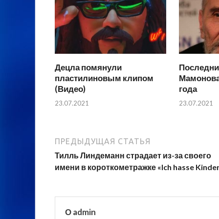
Децла помянули
Последни
пластилиновым клипом
Мамонова 
(Видео)
года
23.07.2021
23.07.2021
ПРЕДЫДУЩАЯ СТАТЬЯ
Тилль Линдеманн страдает из-за своего
имени в короткометражке «Ich hasse Kinde
О admin