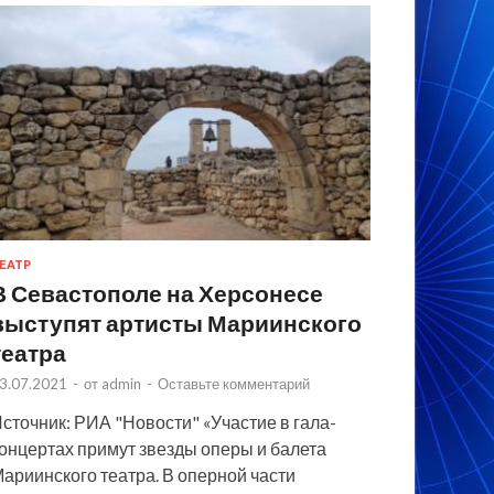
ЕАТР
В Севастополе на Херсонесе
выступят артисты Мариинского
театра
3.07.2021
-
от
admin
-
Оставьте комментарий
сточник: РИА "Новости" «Участие в гала-
онцертах примут звезды оперы и балета
ариинского театра. В оперной части