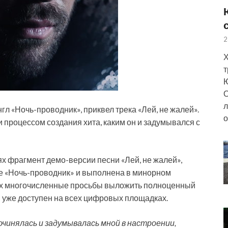
2
Х
т
Ю
О
л
гл «Ночь-проводник», приквел трека «Лей, не жалей».
о
 процессом создания хита, каким он и задумывался с
ях фрагмент демо-версии песни «Лей, не жалей»,
е «Ночь-проводник» и выполнена в минорном
 их многочисленные просьбы выложить полноценный
 уже доступен на всех цифровых площадках.
сочинялась и задумывалась мной в настроении,