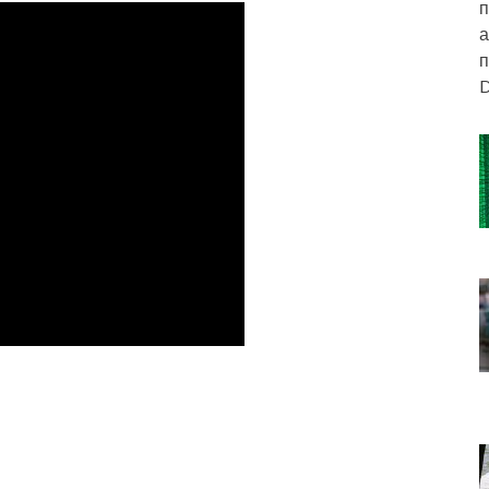
п
а
п
D