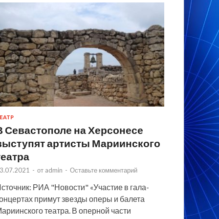
ЕАТР
В Севастополе на Херсонесе
выступят артисты Мариинского
театра
3.07.2021
-
от
admin
-
Оставьте комментарий
сточник: РИА "Новости" «Участие в гала-
онцертах примут звезды оперы и балета
ариинского театра. В оперной части