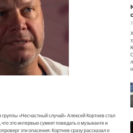
2
Х
т
Ю
О
л
о
 группы «Несчастный случай» Алексей Кортнев стал
, что это интервью сумеет поведать о музыканте и
 опроверг
эти опасения: Кортнев сразу рассказал о