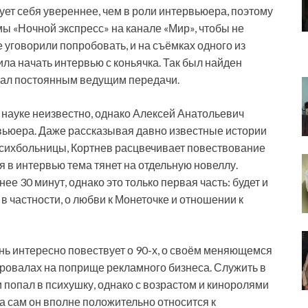
ует себя увереннее, чем в роли интервьюера, поэтому
ы «Ночной экспресс» на канале «Мир», чтобы не
 уговорили попробовать, и на съёмках одного из
ла начать интервью с коньячка. Так был найден
стал постоянным ведущим передачи.
 науке неизвестно, однако Алексей Анатольевич
вьюера. Даже рассказывая давно известные истории
психбольницы, Кортнев расцвечивает повествование
 в интервью тема тянет на отдельную новеллу.
е 30 минут, однако это только первая часть: будет и
в частности, о любви к Монеточке и отношении к
ень интересно повествует о 90-х, о своём меняющемся
провалах на поприще рекламного бизнеса. Служить в
 попал в психушку, однако с возрастом и киноролями
 а сам он вполне положительно относится к