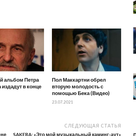
й альбом Петра
Пол Маккартни обрел
издадут в конце
вторую молодость с
помощью Бека (Видео)
23.07.2021
СЛЕДУЮЩАЯ СТАТЬЯ
ене
SAKERA: «Это мой музыкальный каминг-аут»