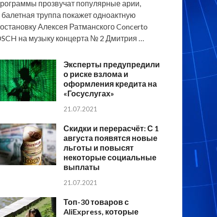
рограммы прозвучат популярные арии,
 балетная труппа покажет одноактную
остановку Алексея Ратманского Concerto
SCH на музыку концерта № 2 Дмитрия …
Эксперты предупредили
о риске взлома и
оформления кредита на
«Госуслугах»
21.07.2021
Скидки и перерасчёт: С 1
августа появятся новые
льготы и повысят
некоторые социальные
выплаты
21.07.2021
Топ-30 товаров с
AliExpress, которые