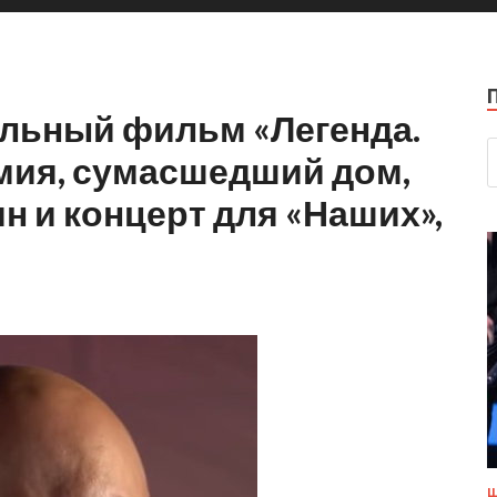
альный фильм «Легенда.
мия, сумасшедший дом,
 и концерт для «Наших»,
Ш