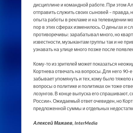
дисциплине и командной работе. При этом Ал
отправить служить своих сыновей – правда, н
опыта работы в рекламе и на телевидении мог
пор в этих сферах изменилось. О деньгах и 
противоречивы: зарабатывал много, но кварти
известности, музыкантам группы так и не пр
узнавать на улице много позже после появле
Кому-то из зрителей может показаться нео
Кортнева отвечать на вопросы. Для него 90-
забывает упомянуть и тех, кому было тяжело и
вопросы о политике и политиках он тоже отв
лозунгов. В конце выпуска его спрашивают, с
России». Ожидаемый ответ очевиден, но Корт
предложенной суммы и отдельных недостатк
Алексей Мажаев, InterMedia