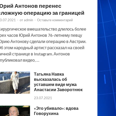
Юрий Антонов перенес
сложную операцию за границей
3.07.2021
-
от
admin
-
Оставьте комментарий
ирургическое вмешательство длилось более
рех часов Юрий Антонов 76-летнему певцу
рию Антонову сделали операцию в Австрии.
б этом народный артист рассказал на своей
ичной странице в Instagram. Антонов
публиковал видео, …
Татьяна Навка
высказалась об
уставшем виде мужа
Анастасии Заворотнюк
23.07.2021
«Это убивало»: вдова
Говорухина