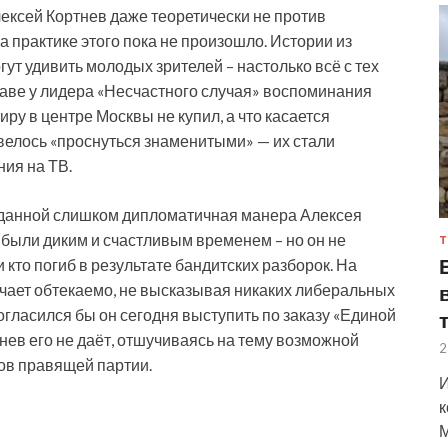
ексей Кортнев даже теоретически не против
а практике этого пока не произошло. Истории из
ут удивить молодых зрителей – настолько всё с тех
славе у лидера «Несчастного случая» воспоминания
ру в центре Москвы не купил, а что касается
ивелось «проснуться знаменитыми» — их стали
ния на ТВ.
жиданной слишком дипломатичная манера Алексея
е были диким и счастливым временем – но он не
Т
 кто погиб в результате бандитских разборок. На
ечает обтекаемо, не высказывая никаких либеральных
огласился бы он сегодня выступить по заказу «Единой
нев его не даёт, отшучиваясь на тему возможной
2
ов правящей партии.
И
к
М