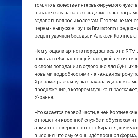
том, что в качестве интервьюируемого чувств
пытался отказаться от ведения телепрограмм
задавать вопросы коллегам. Его тем не менее
первых выпусков группа Brainstorm предложи
рецепт удачной беседы, и Алексей Кортнев 
Чем угощали артиста перед записью на RTVI,
показал себя настоящей находкой для интер
о своём попадании в отделение для буйных 
новыми подробностями – а каждая затронутая
Хронометраж выпуска сначала удивляет – мене
продолжение, в котором музыкант расскажет, 
Украине.
Что касается первой части, в ней Кортнев оч
отношении к военной службе и об успехах и 
армии он совершенно не собирался, почему и
выяснил, что ему очень идёт военная форма,