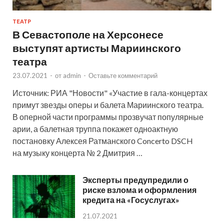
ТЕАТР
В Севастополе на Херсонесе
выступят артисты Мариинского
театра
23.07.2021
-
от
admin
-
Оставьте комментарий
Источник: РИА "Новости" «Участие в гала-концертах
примут звезды оперы и балета Мариинского театра.
В оперной части программы прозвучат популярные
арии, а балетная труппа покажет одноактную
постановку Алексея Ратманского Concerto DSCH
на музыку концерта № 2 Дмитрия …
Эксперты предупредили о
риске взлома и оформления
кредита на «Госуслугах»
21.07.2021