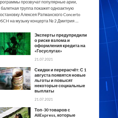
рограммы прозвучат популярные арии,
 балетная труппа покажет одноактную
остановку Алексея Ратманского Concerto
SCH на музыку концерта № 2 Дмитрия …
Эксперты предупредили
о риске взлома и
оформления кредита на
«Госуслугах»
21.07.2021
Скидки и перерасчёт: С 1
августа появятся новые
льготы и повысят
некоторые социальные
выплаты
21.07.2021
Топ-30 товаров с
AliExpress, которые