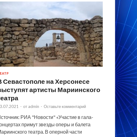
ЕАТР
В Севастополе на Херсонесе
выступят артисты Мариинского
театра
3.07.2021
-
от
admin
-
Оставьте комментарий
сточник: РИА "Новости" «Участие в гала-
онцертах примут звезды оперы и балета
ариинского театра. В оперной части