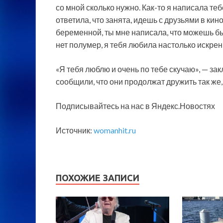
со мной сколько нужно. Как-то я написала те
ответила, что занята, идешь с друзьями в кин
беременной, ты мне написала, что можешь быт
нет полумер, я тебя любила настолько искрен
«Я тебя люблю и очень по тебе скучаю», — з
сообщили, что они продолжат дружить так же,
Подписывайтесь на нас в Яндекс.Новостях
Источник:
womanhit.ru
ПОХОЖИЕ ЗАПИСИ