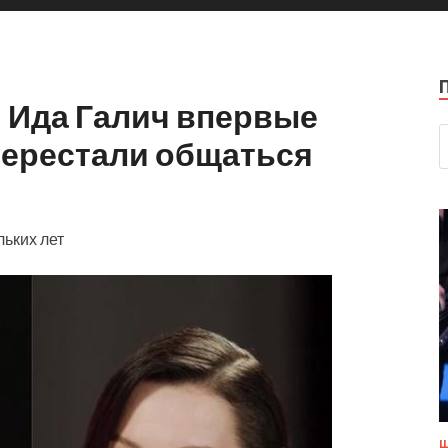
 Ида Галич впервые
перестали общаться
ьких лет
Ш