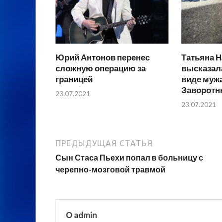
Юрий Антонов перенес
Татьяна Н
сложную операцию за
высказал
границей
виде муж
Заворотн
23.07.2021
23.07.2021
ПРЕДЫДУЩАЯ СТАТЬЯ
Сын Стаса Пьехи попал в больницу с
черепно-мозговой травмой
О admin