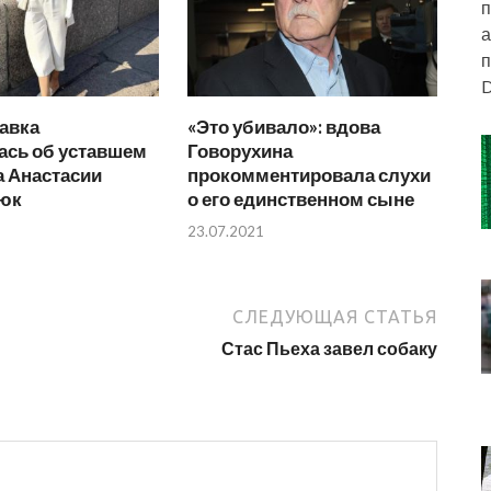
п
а
п
D
авка
«Это убивало»: вдова
ась об уставшем
Говорухина
а Анастасии
прокомментировала слухи
юк
о его единственном сыне
23.07.2021
СЛЕДУЮЩАЯ СТАТЬЯ
Стас Пьеха завел собаку