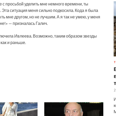
бе с просьбой уделить мне немного времени, ты
о. Эта ситуация меня сильно подкосила. Кода я была
ь мне другом, но не лучшим. А я так не умею, у меня
не!» — призналась Галич.
аключила Ивлеева. Возможно, таким образом звезды
 как и раньше.
Т
2
И
к
М