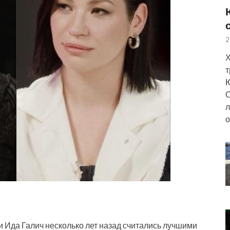
2
Х
т
Ю
О
л
о
 Ида Галич несколько лет назад считались лучшими