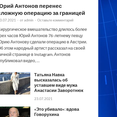
Юрий Антонов перенес
сложную операцию за границей
3.07.2021
-
от
admin
-
Оставьте комментарий
ирургическое вмешательство длилось более
рех часов Юрий Антонов 76-летнему певцу
рию Антонову сделали операцию в Австрии.
б этом народный артист рассказал на своей
ичной странице в Instagram. Антонов
публиковал видео, …
Татьяна Навка
высказалась об
уставшем виде мужа
Анастасии Заворотнюк
23.07.2021
«Это убивало»: вдова
Говорухина