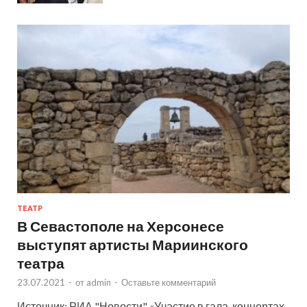
ТЕАТР
В Севастополе на Херсонесе
выступят артисты Мариинского
театра
23.07.2021
-
от
admin
-
Оставьте комментарий
Источник: РИА "Новости" «Участие в гала-концертах