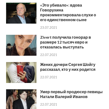
«Это убивало»: вдова
Говорухина
прокомментировала слухи о
его единственном сыне
23.07.2021
Zivert получила гонорар в
размере 12 тысяч евро и
отказалась выступать
22.07.2021
Жених дочери Сергея Шойгу
рассказал, кто у них родится
22.07.2021
Умер первый продюсер певицы
Натали Валерий Иванов
22.07.2021