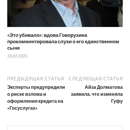
«Это убивало»: вдова Говорухина
прокомментировала слухи о его единственном
сыне
23.07.2021
ПРЕДЫДУЩАЯ СТАТЬЯ
СЛЕДУЮЩАЯ СТАТЬЯ
Эксперты предупредили
Айза Долматова
о риске взлома и
заявила, что изменяла
оформления кредита на
Гуфу
«Госуслугах»