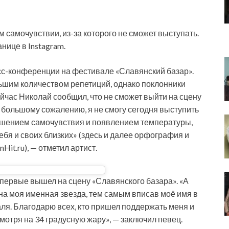
 самочувствии, из-за которого не сможет выступать.
нице в Instagram.
есс-конференции на
фестивале «Славянский базар».
ьшим количеством репетиций, однако поклонники
йчас Николай сообщил, что не сможет выйти на сцену
му большому сожалению, я не смогу сегодня выступить
удшением самочувствия и появлением температуры,
ебя и своих близких» (здесь и далее орфография и
it.ru), — отметил артист.
 впервые вышел на сцену «Славянского базара». «А
а моя именная звезда, тем самым вписав моё имя в
я. Благодарю всех, кто пришел поддержать меня и
мотря на 34 градусную жару», — заключил певец.