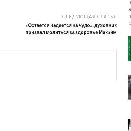
п
а
п
СЛЕДУЮЩАЯ СТАТЬЯ
D
«Остается надеется на чудо»: духовник
призвал молиться за здоровье МакSим