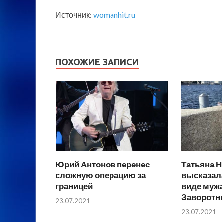
Источник:
womanhit.ru
ПОХОЖИЕ ЗАПИСИ
Юрий Антонов перенес
Татьяна Н
сложную операцию за
высказал
границей
виде муж
Заворотн
23.07.2021
23.07.2021