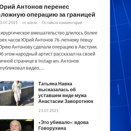
Юрий Антонов перенес
сложную операцию за границей
3.07.2021
-
от
admin
-
Оставьте комментарий
ирургическое вмешательство длилось более
рех часов Юрий Антонов 76-летнему певцу
рию Антонову сделали операцию в Австрии.
б этом народный артист рассказал на своей
ичной странице в Instagram. Антонов
публиковал видео, …
Татьяна Навка
высказалась об
уставшем виде мужа
Анастасии Заворотнюк
23.07.2021
«Это убивало»: вдова
Говорухина