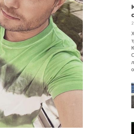
2
Х
т
Ю
О
л
о