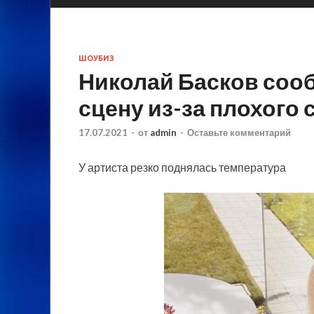
ШОУБИЗ
Николай Басков сооб
сцену из-за плохого
17.07.2021
-
от
admin
-
Оставьте комментарий
У артиста резко поднялась температура