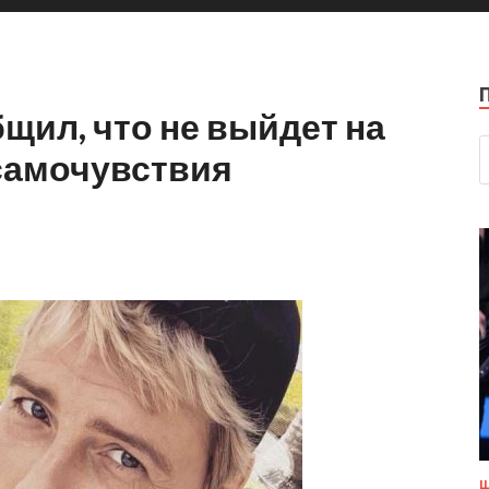
щил, что не выйдет на
 самочувствия
Ш