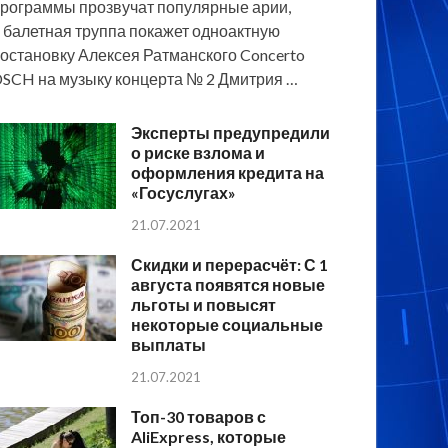
рограммы прозвучат популярные арии,
 балетная труппа покажет одноактную
остановку Алексея Ратманского Concerto
SCH на музыку концерта № 2 Дмитрия …
Эксперты предупредили
о риске взлома и
оформления кредита на
«Госуслугах»
21.07.2021
Скидки и перерасчёт: С 1
августа появятся новые
льготы и повысят
некоторые социальные
выплаты
21.07.2021
Топ-30 товаров с
AliExpress, которые