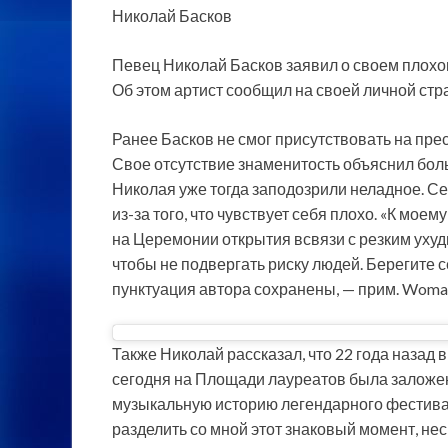
Николай Басков
Певец Николай Басков заявил о своем плохом
Об этом артист сообщил на своей личной стра
Ранее Басков не смог присутствовать на пр
Свое отсутствие знаменитость объяснил бол
Николая уже тогда заподозрили неладное. Се
из-за того, что чувствует себя плохо. «К мое
на Церемонии открытия всвязи с резким ух
чтобы не подвергать риску людей. Берегите с
пунктуация автора сохранены, — прим. WomanH
Также Николай рассказал, что 22 года назад
сегодня на Площади лауреатов была заложен
музыкальную историю легендарного фестивал
разделить со мной этот знаковый момент, нес