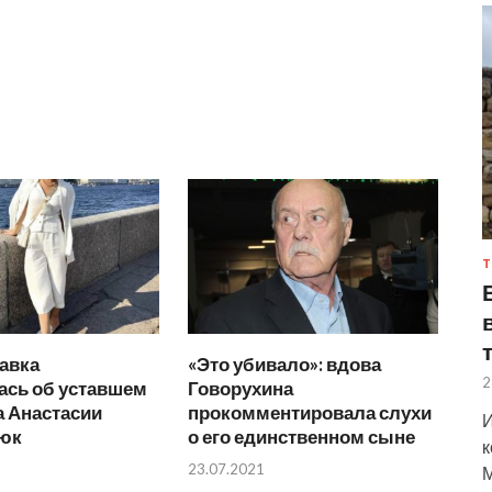
Т
авка
«Это убивало»: вдова
2
ась об уставшем
Говорухина
а Анастасии
прокомментировала слухи
И
юк
о его единственном сыне
к
23.07.2021
М