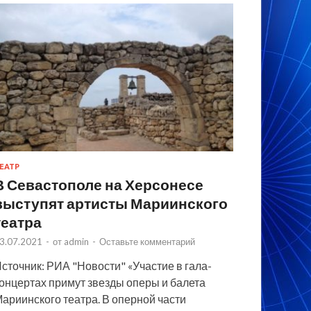
ЕАТР
В Севастополе на Херсонесе
выступят артисты Мариинского
театра
3.07.2021
-
от
admin
-
Оставьте комментарий
сточник: РИА "Новости" «Участие в гала-
онцертах примут звезды оперы и балета
ариинского театра. В оперной части