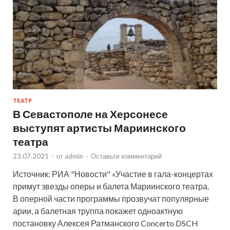
ТЕАТР
В Севастополе на Херсонесе
выступят артисты Мариинского
театра
23.07.2021
-
от
admin
-
Оставьте комментарий
Источник: РИА "Новости" «Участие в гала-концертах
примут звезды оперы и балета Мариинского театра.
В оперной части программы прозвучат популярные
арии, а балетная труппа покажет одноактную
постановку Алексея Ратманского Concerto DSCH