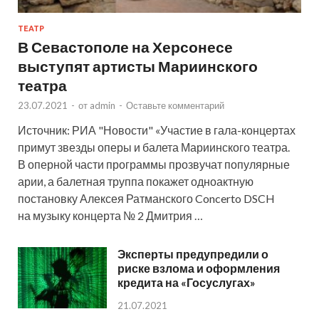
ТЕАТР
В Севастополе на Херсонесе
выступят артисты Мариинского
театра
23.07.2021
-
от
admin
-
Оставьте комментарий
Источник: РИА "Новости" «Участие в гала-концертах
примут звезды оперы и балета Мариинского театра.
В оперной части программы прозвучат популярные
арии, а балетная труппа покажет одноактную
постановку Алексея Ратманского Concerto DSCH
на музыку концерта № 2 Дмитрия …
Эксперты предупредили о
риске взлома и оформления
кредита на «Госуслугах»
21.07.2021