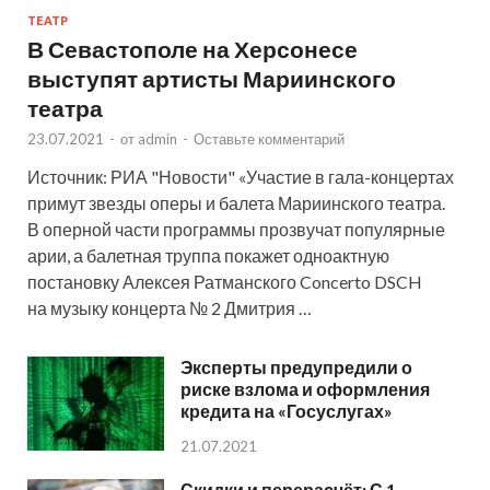
ТЕАТР
В Севастополе на Херсонесе
выступят артисты Мариинского
театра
23.07.2021
-
от
admin
-
Оставьте комментарий
Источник: РИА "Новости" «Участие в гала-концертах
примут звезды оперы и балета Мариинского театра.
В оперной части программы прозвучат популярные
арии, а балетная труппа покажет одноактную
постановку Алексея Ратманского Concerto DSCH
на музыку концерта № 2 Дмитрия …
Эксперты предупредили о
риске взлома и оформления
кредита на «Госуслугах»
21.07.2021
Скидки и перерасчёт: С 1