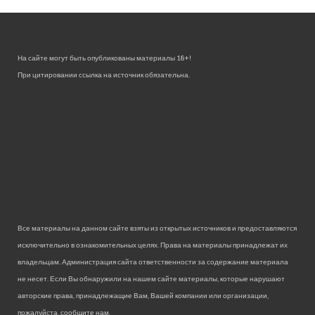
На сайте могут быть опубликованы материалы 18+!
При цитировании ссылка на источник обязательна.
Все материалы на данном сайте взяты из открытых источников и предоставляются
исключительно в ознакомительных целях. Права на материалы принадлежат их
владельцам. Администрация сайта ответственности за содержание материала
не несет. Если Вы обнаружили на нашем сайте материалы, которые нарушают
авторские права, принадлежащие Вам, Вашей компании или организации,
пожалуйста, сообщите нам.