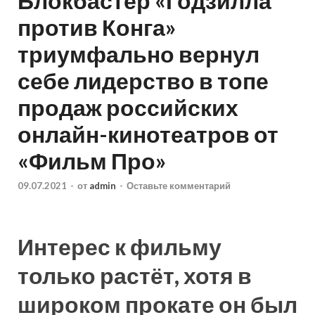
Блокбастер «Годзилла
против Конга»
триумфально вернул
себе лидерство в топе
продаж российских
онлайн-кинотеатров от
«Фильм Про»
09.07.2021
-
от
admin
-
Оставьте комментарий
Интерес к фильму
только растёт, хотя в
широком прокате он был