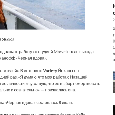
2
Х
т
 Studios
Ю
О
одолжать работу со студией Marvel после выхода
л
манофф «Черная вдова».
о
стителей». В интервью
Variety
Йоханссон
ний раз. «Я думаю, что моя работа с Наташей
ее личности и чувствую, что ее выбор пожертвовать
льно и сознательно», — призналась она.
ка «Черная вдова» состоялась 8 июля.
рила
с режиссером шпионского боевика Кейт