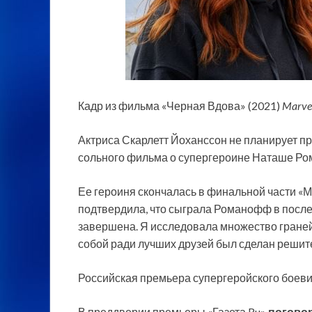
Кадр из фильма «Черная Вдова» (2021)
Marvel
Актриса Скарлетт Йоханссон не планирует пр
сольного фильма о супергероине Наташе Ро
Ее героиня скончалась в финальной части «М
подтвердила, что сыграла Романофф в послед
завершена. Я исследовала множество граней 
собой ради лучших друзей был сделан решите
Российская премьера супергеройского боеви
В преддверии премьеры «Газета.Ru»
погово