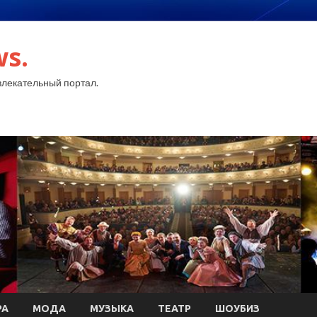
ws.
лекательный портал.
РА
МОДА
МУЗЫКА
ТЕАТР
ШОУБИЗ