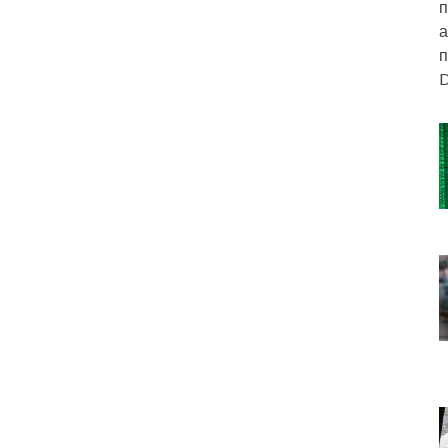
п
а
п
D