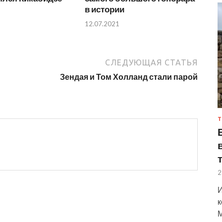
в истории
12.07.2021
СЛЕДУЮЩАЯ СТАТЬЯ
Зендая и Том Холланд стали парой
Т
2
И
к
М