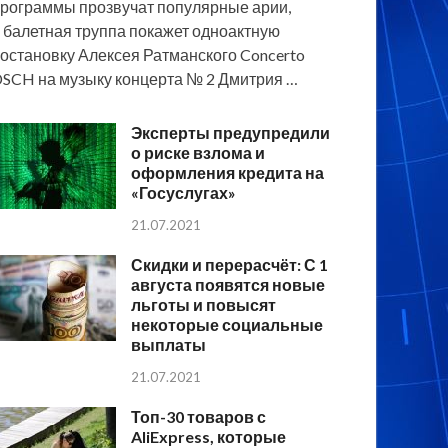
рограммы прозвучат популярные арии,
 балетная труппа покажет одноактную
остановку Алексея Ратманского Concerto
SCH на музыку концерта № 2 Дмитрия …
Эксперты предупредили
о риске взлома и
оформления кредита на
«Госуслугах»
21.07.2021
Скидки и перерасчёт: С 1
августа появятся новые
льготы и повысят
некоторые социальные
выплаты
21.07.2021
Топ-30 товаров с
AliExpress, которые