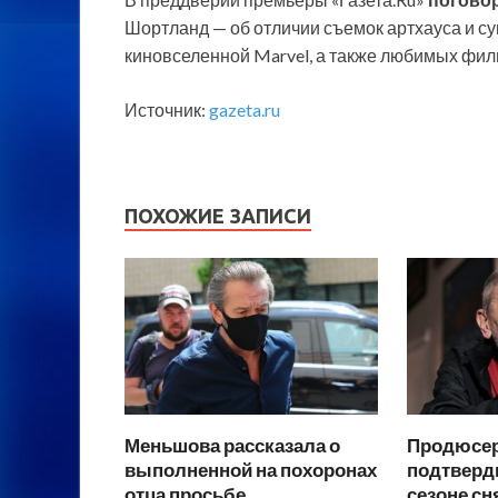
Шортланд — об отличии съемок артхауса и су
киновселенной Marvel, а также любимых фил
Источник:
gazeta.ru
ПОХОЖИЕ ЗАПИСИ
Меньшова рассказала о
Продюсер
выполненной на похоронах
подтверди
отца просьбе
сезоне сн