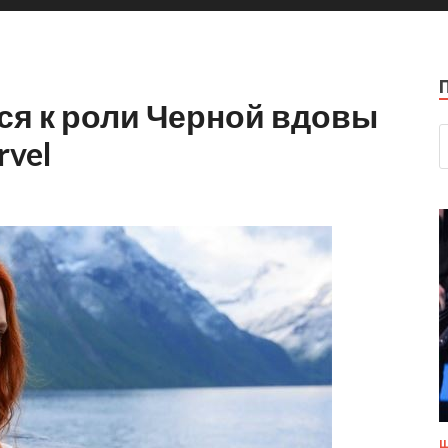
ся к роли Черной вдовы
rvel
Ш