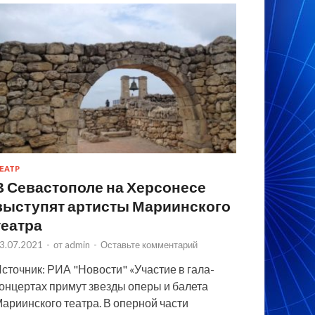
ЕАТР
В Севастополе на Херсонесе
выступят артисты Мариинского
театра
3.07.2021
-
от
admin
-
Оставьте комментарий
сточник: РИА "Новости" «Участие в гала-
онцертах примут звезды оперы и балета
ариинского театра. В оперной части