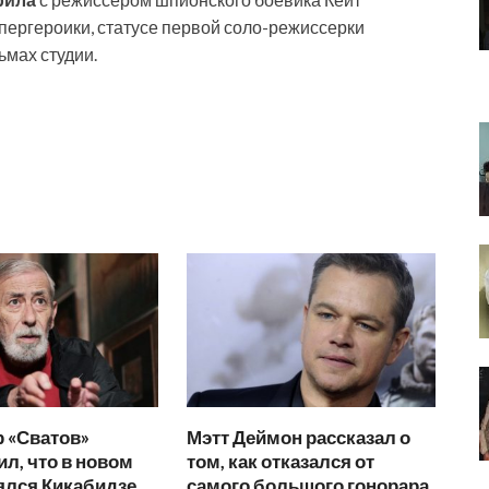
пергероики, статусе первой соло-режиссерки
ьмах студии.
 «Сватов»
Мэтт Деймон рассказал о
л, что в новом
том, как отказался от
ялся Кикабидзе
самого большого гонорара