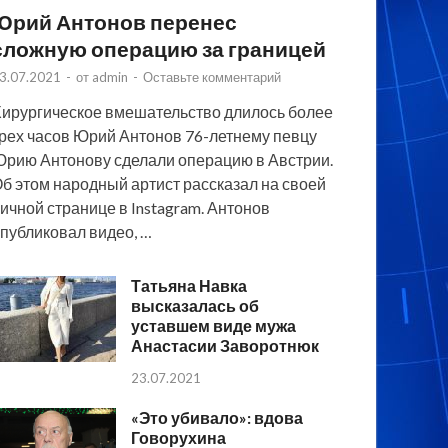
Юрий Антонов перенес
сложную операцию за границей
3.07.2021
-
от
admin
-
Оставьте комментарий
ирургическое вмешательство длилось более
рех часов Юрий Антонов 76-летнему певцу
рию Антонову сделали операцию в Австрии.
б этом народный артист рассказал на своей
ичной странице в Instagram. Антонов
публиковал видео, …
Татьяна Навка
высказалась об
уставшем виде мужа
Анастасии Заворотнюк
23.07.2021
«Это убивало»: вдова
Говорухина