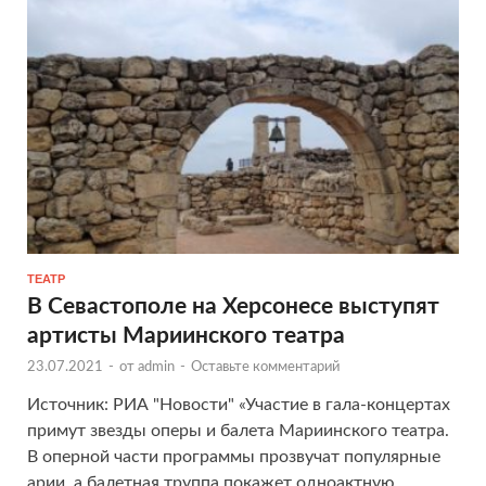
ТЕАТР
В Севастополе на Херсонесе выступят
артисты Мариинского театра
23.07.2021
-
от
admin
-
Оставьте комментарий
Источник: РИА "Новости" «Участие в гала-концертах
примут звезды оперы и балета Мариинского театра.
В оперной части программы прозвучат популярные
арии, а балетная труппа покажет одноактную