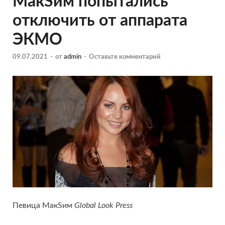
МакSим попытались
отключить от аппарата
ЭКМО
09.07.2021
-
от
admin
-
Оставьте комментарий
Певица МакSим
Global Look Press