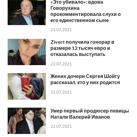
«Это убивало»: вдова
Говорухина
прокомментировала слухи о
его единственном сыне
23.07.2021
Zivert получила гонорар в
размере 12 тысяч евро и
отказалась выступать
22.07.2021
Жених дочери Сергея Шойгу
рассказал, кто у них родится
22.07.2021
Умер первый продюсер певицы
Натали Валерий Иванов
22.07.2021