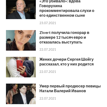
«Это убивало»: вдова
Говорухина
прокомментировала слухи о
его единственном сыне
23.07.2021
Zivert получила гонорар в
размере 12 тысяч евро и
отказалась выступать
22.07.2021
Жених дочери Сергея Шойгу
рассказал, кто у них родится
22.07.2021
Умер первый продюсер певицы
Натали Валерий Иванов
22.07.2021