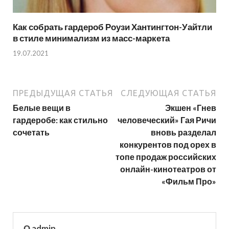
Как собрать гардероб Роузи Хантингтон-Уайтли
в стиле минимализм из масс-маркета
19.07.2021
ПРЕДЫДУЩАЯ СТАТЬЯ
СЛЕДУЮЩАЯ СТАТЬЯ
Белые вещи в
Экшен «Гнев
гардеробе: как стильно
человеческий» Гая Ричи
сочетать
вновь разделал
конкурентов под орех в
топе продаж российских
онлайн-кинотеатров от
«Фильм Про»
О admin