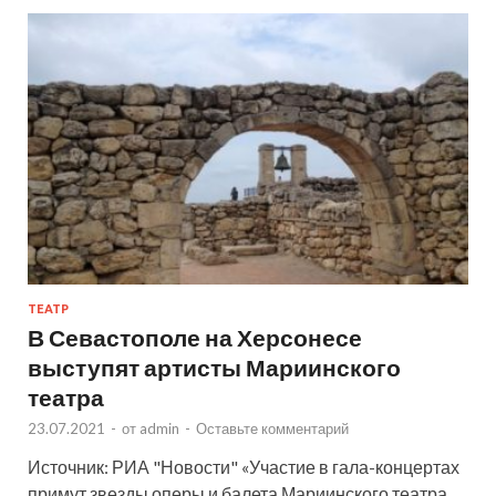
ТЕАТР
В Севастополе на Херсонесе
выступят артисты Мариинского
театра
23.07.2021
-
от
admin
-
Оставьте комментарий
Источник: РИА "Новости" «Участие в гала-концертах
примут звезды оперы и балета Мариинского театра.