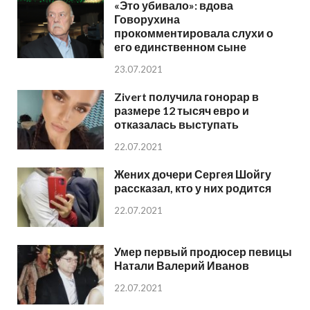
«Это убивало»: вдова
Говорухина
прокомментировала слухи о
его единственном сыне
23.07.2021
Zivert получила гонорар в
размере 12 тысяч евро и
отказалась выступать
22.07.2021
Жених дочери Сергея Шойгу
рассказал, кто у них родится
22.07.2021
Умер первый продюсер певицы
Натали Валерий Иванов
22.07.2021