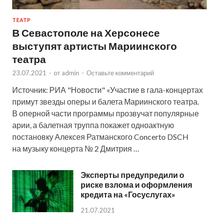
ТЕАТР
В Севастополе на Херсонесе
выступят артисты Мариинского
театра
23.07.2021
-
от
admin
-
Оставьте комментарий
Источник: РИА "Новости" «Участие в гала-концертах
примут звезды оперы и балета Мариинского театра.
В оперной части программы прозвучат популярные
арии, а балетная труппа покажет одноактную
постановку Алексея Ратманского Concerto DSCH
на музыку концерта № 2 Дмитрия …
Эксперты предупредили о
риске взлома и оформления
кредита на «Госуслугах»
21.07.2021