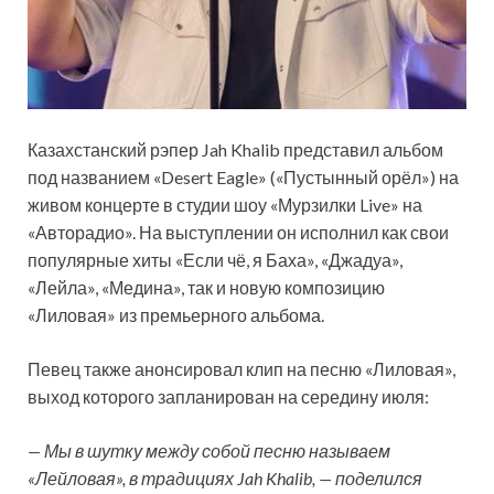
Казахстанский рэпер Jah Khalib представил альбом
под названием «Desert Eagle» («Пустынный орёл») на
живом концерте в студии шоу «Мурзилки Live» на
«Авторадио». На выступлении он исполнил как свои
популярные хиты «Если чё, я Баха», «Джадуа»,
«Лейла», «Медина», так и новую композицию
«Лиловая» из премьерного альбома.
Певец также анонсировал клип на песню «Лиловая»,
выход которого запланирован на середину июля:
— Мы в шутку между собой песню называем
«Лейловая», в традициях Jah Khalib, — поделился