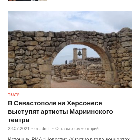
ТЕАТР
В Севастополе на Херсонесе
выступят артисты Мариинского
театра
23.07.2021
-
от
admin
-
Оставьте комментарий
Источник: РИА "Новости" «Участие в гала-концертах