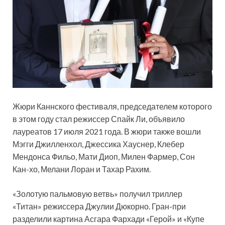
Жюри Каннского фестиваля, председателем которого
в этом году стал режиссер Спайк Ли, объявило
лауреатов 17 июля 2021 года. В жюри также вошли
Мэгги Джилленхол, Джессика Хауснер, Клебер
Мендонса Фильо, Мати Диоп, Милен Фармер, Сон
Кан-хо, Мелани Лоран и Тахар Рахим.
«Золотую
пальмовую ветвь» получил триллер
«Титан» режиссера Джулии Дюкорно. Гран-при
разделили картина Асгара Фархади «Герой» и «Купе