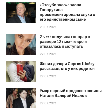
«Это убивало»: вдова
Говорухина
прокомментировала слухи о
его единственном сыне
23.07.2021
Zivert получила гонорар в
размере 12 тысяч евро и
отказалась выступать
22.07.2021
Жених дочери Сергея Шойгу
рассказал, кто у них родится
22.07.2021
Умер первый продюсер певицы
Натали Валерий Иванов
22.07.2021