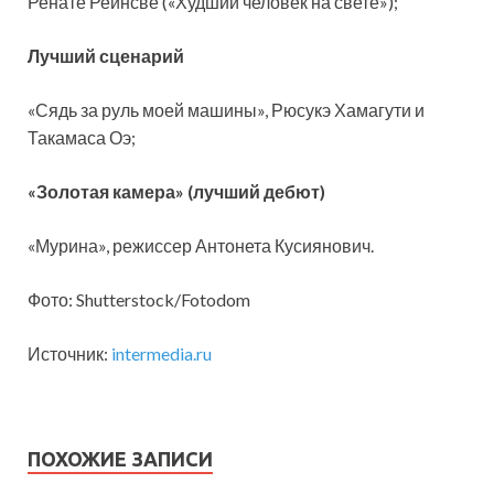
Ренате Реинсве («Худший человек на свете»);
Лучший сценарий
«Сядь за руль моей машины», Рюсукэ Хамагути и
Такамаса Оэ;
«Золотая камера» (лучший дебют)
«Мурина», режиссер Антонета Кусиянович.
Фото: Shutterstock/Fotodom
Источник:
intermedia.ru
ПОХОЖИЕ ЗАПИСИ