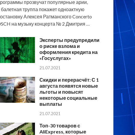
рограммы прозвучат популярные арии,
 балетная труппа покажет одноактную
остановку Алексея Ратманского Concerto
SCH на музыку концерта № 2 Дмитрия …
Эксперты предупредили
о риске взлома и
оформления кредита на
«Госуслугах»
21.07.2021
Скидки и перерасчёт: С 1
августа появятся новые
льготы и повысят
некоторые социальные
выплаты
21.07.2021
Топ-30 товаров с
AliExpress, которые