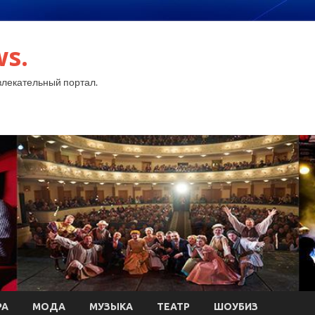
ws.
лекательный портал.
РА
МОДА
МУЗЫКА
ТЕАТР
ШОУБИЗ