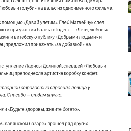
сандр Олешко, посвятивший памяти Владимира
юбовь и голуби» на вальс из одноименного фильма.
с помощью «Давай улетим». Глеб Матвейчук спел
ко и при участии балета «Тодес» — «Лети, любовь».
ажили витебскую публику «Добрыми людьми» и
ец предложил приезжать «за добавкой» на
ыступление Ларисы Долиной, спевшей «Любовь и
ельниц преподнесла артистке коробку конфет.
ритворной строгостью спросила певица у
ла. Спасибо — отдам внучке.
ли «Будьте здоровы, живите богато».
«Славянском базаре» прошел ряд других
е современного искусства состоялась презентация