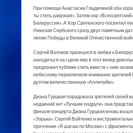
При помощи Анастасии Гладилиной оба хора
ты степь широкая». Затем хор «Всехсвятский
Белоруссия». А Хор Сретенского посвятил п
Николая Сербского сразу двух памятным дат
летию Победы в Великой Отечественной войн
Сергей Волчков признался в любви к Белорус
находиться на сцене ему в этот вечер доволь
предложил публике спеть вместе с ним залихв
небесному переключили внимание зрителей 
дуэтом величественную «Аллилуйю».
Диана Гурцкая порадовала зрителей своей ви
недавний хит «Лучшие подруги» она предста
финале концерта Диана Гурцкая вновь вышла
«Зорька». Сергей Войтенко и инструменталь
прочтение «Я шагаю по Москве» с фрагмента