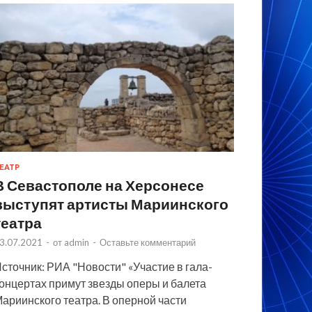
ЕАТР
В Севастополе на Херсонесе
выступят артисты Мариинского
театра
3.07.2021
-
от
admin
-
Оставьте комментарий
сточник: РИА "Новости" «Участие в гала-
онцертах примут звезды оперы и балета
ариинского театра. В оперной части