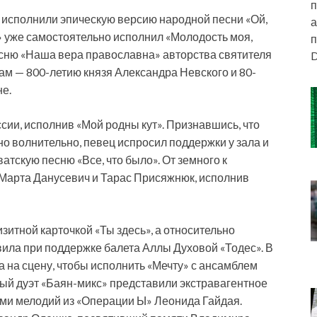
п
 исполнили эпическую версию народной песни «Ой,
а
» уже самостоятельно исполнил «Молодость моя,
п
есню «Наша вера православна» авторства святителя
D
ам — 800-летию князя Александра Невского и 80-
е.
сии, исполнив «Мой родны кут». Признавшись, что
но волнительно, певец испросил поддержки у зала и
атскую песню «Все, что было». От земного к
Марта Данусевич и Тарас Присяжнюк, исполнив
зитной карточкой «Ты здесь», а относительно
вила при поддержке балета Аллы Духовой «Тодес». В
 на сцену, чтобы исполнить «Мечту» с ансамблем
ный дуэт «Баян-микс» представили экстравагентное
ми мелодий из «Операции Ы» Леонида Гайдая.