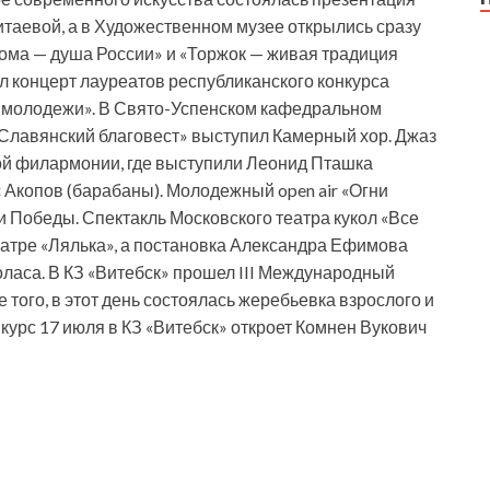
итаевой, а в Художественном музее открылись сразу
ома — душа России» и «Торжок — живая традиция
 концерт лауреатов республиканского конкурса
 молодежи». В Свято-Успенском кафедральном
«Славянский благовест» выступил Камерный хор. Джаз
ой филармонии, где выступили Леонид Пташка
с Акопов (барабаны). Молодежный open air «Огни
 Победы. Спектакль Московского театра кукол «Все
атре «Лялька», а постановка Александра Ефимова
оласа. В КЗ «Витебск» прошел III Международный
 того, в этот день состоялась жеребьевка взрослого и
курс 17 июля в КЗ «Витебск» откроет Комнен Вукович