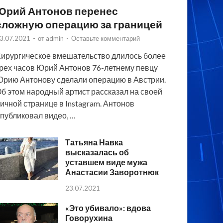
Юрий Антонов перенес
сложную операцию за границей
3.07.2021
-
от
admin
-
Оставьте комментарий
ирургическое вмешательство длилось более
рех часов Юрий Антонов 76-летнему певцу
рию Антонову сделали операцию в Австрии.
б этом народный артист рассказал на своей
ичной странице в Instagram. Антонов
публиковал видео, …
Татьяна Навка
высказалась об
уставшем виде мужа
Анастасии Заворотнюк
23.07.2021
«Это убивало»: вдова
Говорухина