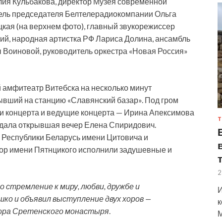
лия Кульбакова, директор Музея современной
тель председателя Белтелерадиокомпании Ольга
цкая (на верхнем фото), главный звукорежиссер
ий, народная артистка РФ Лариса Долина, ансамбль
ы Воиновой, руководитель оркестра «Новая Россия»
й амфитеатр Витебска на несколько минут
ывший на станцию «Славянский базар». Под гром
и концерта и ведущие концерта — Ирина Апексимова
Т
едала открывшая вечер Елена Спиридович.
Республики Беларусь имени Цитовича и
ор имени Пятнцикого исполнили задушевные и
2
стремление к миру, любви, дружбе и
И
ко и объявил выступление двух хоров —
к
 Хора Сретенского монастыря
.
М