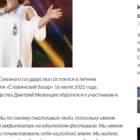
2
Х
т
Ю
О
л
о
Союзного государства состоялся в летнем
я «Славянский базар» 16 июля 2021 года.
рства Дмитрий Мезенцев обратился к участникам и
Мы по-своему счастливые люди, поскольку имеем
ом амфитеатре на юбилейном фестивале. Мы имеем
 и почувствовать себя на родной земле. Мы видели