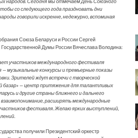
ых народов. Сегодня мы отмечаем День Союзного
 чтобы со следующего года праздновать дни
народы говорили искренне, недежурно, вспоминая
обрания Союза Беларуси и России Сергей
я Государственной Думы России Вячеслава Володина:
чает участников международного фестиваля
я — музыкальные конкурсы и премьерные показы
вки. Зрителей ждут встречи с творческой
й базар» — центр притяжения для талантливых
арусь и другие страны ближнего и дальнего
и взаимопонимание, расширять международные
участников фестиваля. Желаю ярких выступлений,
тлений
.
сударства получили Президентский оркестр