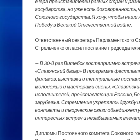
вчера представителей разных стран и разн
государства, но уже есть договоренность,
Союзного государства. Я хочу, чтобы наши 
Победу в Великой Отечественной войне
.
Ответственный секретарь Парламентского С
Стрельченко огласил послание председател
— В 30-й раз Витебск гостеприимно встре
«Славянский базар» В программе фестивал
фильмов, выставки и театральные постано
молодежью и мастерами сцены. «Славянски
исполнителей, представляющих Россию, Бел
зарубежья. Стремление укреплять дружбу 
контакты и творческие связи объединяет 
интересных встреч и незабываемых впеча
Дипломы Постоянного комитета Союзного го