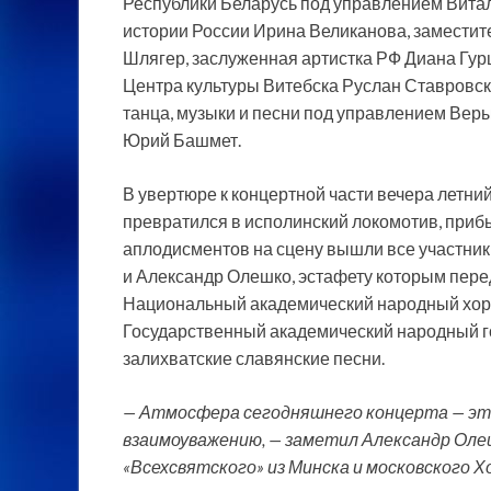
Республики Беларусь под управлением Вита
истории России Ирина Великанова, замести
Шлягер, заслуженная артистка РФ Диана Гур
Центра культуры Витебска Руслан Ставровск
танца, музыки и песни под управлением Вер
Юрий Башмет.
В увертюре к концертной части вечера летни
превратился в исполинский локомотив, приб
аплодисментов на сцену вышли все участник
и Александр Олешко, эстафету которым пер
Национальный академический народный хор 
Государственный академический народный г
залихватские славянские песни.
— Атмосфера сегодняшнего концерта — это 
взаимоуважению, — заметил Александр Олеш
«Всехсвятского» из Минска и московского