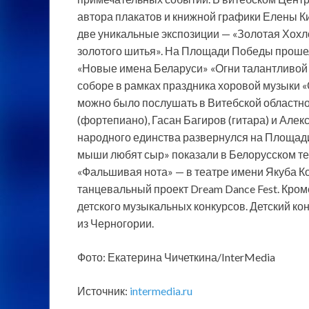
автора плакатов и книжной графики Елены К
две уникальные экспозиции — «Золотая Хохл
золотого шитья». На Площади Победы прошел
«Новые имена Беларуси» «Огни талантливой
соборе в рамках праздника хоровой музыки 
можно было послушать в Витебской областн
(фортепиано), Гасан Багиров (гитара) и Алек
народного единства развернулся на Площади
мыши любят сыр» показали в Белорусском те
«Фальшивая нота» — в театре имени Якуба К
танцевальный проект Dream Dance Fest. Кроме
детского музыкальных конкурсов. Детский кон
из Черногории.
Фото: Екатерина Чичеткина/InterMedia
Источник:
intermedia.ru