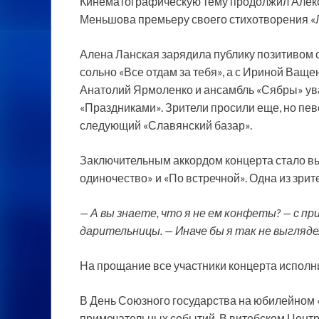
Кинематографическую тему продолжил Алек
Меньшова премьеру своего стихотворения «Л
Алена Ланская зарядила публику позитивом 
сольно «Все отдам за тебя», а с Ириной Ващен
Анатолий Ярмоленко и ансамбль «Сябры» ув
«Праздниками». Зрители просили еще, но пев
следующий «Славянский базар».
Заключительным аккордом концерта стало в
одиночество» и «По встречной». Одна из зрит
— А вы знаете, что я не ем конфеты? — с п
дарительницы. — Иначе бы я так не выгляде
На прощание все участники концерта исполни
В День Союзного государства на юбилейном 
примечательных событий. В витебском Центр