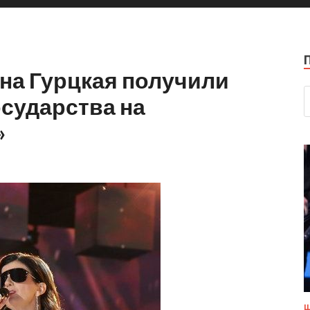
на Гурцкая получили
сударства на
»
Ш