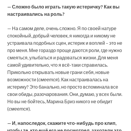
— Сложно было играть такую истеричку? Как вы
настраивались на роль?
— На самом деле, очень сложно. Я по своей натуре
спокойный, добрый человек, я никогда и никому не
устраивала подобных сцен, истерик и воплей – это не
про меня. Мне гораздо проще даются роли, где нужно
смеяться, улыбаться и радоваться жизни. Для меня
самой удивительно, что я всё-таки справилась.
Прикольно открывать новые грани себя, новые
возможности (
смеется
). Как настраивалась на
истерику? Это банально, но просто вспоминала все
свои обиды, разочарования. Они, думаю, у всех были.
Но вы не бойтесь, Марина Бриз никого не обидит
(
смеется
).
— И, напоследок, скажите что-нибудь про клип,
чтобы те, кто ещё его не посмотрел, захотели это