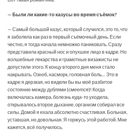
— Были ли какие-то казусы во время съёмок?
— Самый большой казус, который случился, это то, что
я заболела как раз в первый съёмочный день. Если
честно, я тогда начала немножко паниковать. Сразу
представила красный нос и опухшее лицо в кадре. Но
волшебные лекарства и грамотные визажисты не
допустили этого. К концу второго дня меня стало
накрывать. Озноб, насморк, головная боль… Это в
кадре я дерзкая, но видели бы вы моё разбитое
состояние между дублями (
смеется
)! Когда
включалась камера, болезнь куда-то уходила,
открывалось второе дыхание, организм собирал все
силы. Домой я ехала абсолютно счастливая. Больная,
уставшая, но довольная. Я горжусь этой работой. Мне
кажется, всё получилось.