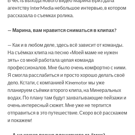
В честь выхода нового видео Марина Бриз дала
агентству InterMedia небольшое интервью, в котором
рассказала о съемках ролика.
— Марина, вам нравится сниматься в клипах?
— Как и в любом деле, здесь всё зависит от команды.
На съёмках клипа на песню «Моей маме не нужен
зять» со мной работала целая команда
профессионалов. Мне было очень комфортно с ними.
Я смогла расслабиться и просто хорошо делать своё
дело. Кстати, с компанией Kinemotor мы уже
планируем съёмки второго клипа, на Минеральных
водах. По плану там будут захватывающие пейзажи и
очень интересный сюжет. Мне уже не терпится
отправиться в это путешествие. Скоро всё расскажем
и покажем!
— А на какую песню планируете съёмки?