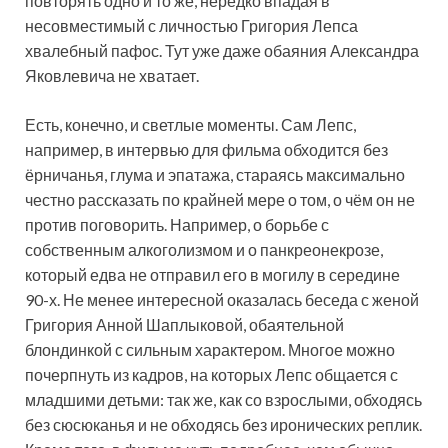
повторять одно и то же, нередко впадая в
несовместимый с личностью Григория Лепса
хвалебный пафос. Тут уже даже обаяния Александра
Яковлевича не хватает.
Есть, конечно, и светлые моменты. Сам Лепс,
например, в интервью для фильма обходится без
ёрничанья, глума и эпатажа, стараясь максимально
честно рассказать по крайней мере о том, о чём он не
против поговорить. Например, о борьбе с
собственным алкоголизмом и о панкреонекрозе,
который едва не отправил его в могилу в середине
90-х. Не менее интересной оказалась беседа с женой
Григория Анной Шаплыковой, обаятельной
блондинкой с сильным характером. Многое можно
почерпнуть из кадров, на которых Лепс общается с
младшими детьми: так же, как со взрослыми, обходясь
без сюсюканья и не обходясь без иронических реплик.