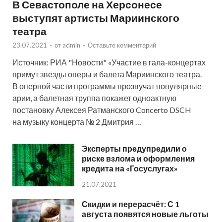
В Севастополе на Херсонесе
выступят артисты Мариинского
театра
23.07.2021
-
от
admin
-
Оставьте комментарий
Источник: РИА "Новости" «Участие в гала-концертах
примут звезды оперы и балета Мариинского театра.
В оперной части программы прозвучат популярные
арии, а балетная труппа покажет одноактную
постановку Алексея Ратманского Concerto DSCH
на музыку концерта № 2 Дмитрия …
Эксперты предупредили о
риске взлома и оформления
кредита на «Госуслугах»
21.07.2021
Скидки и перерасчёт: С 1
августа появятся новые льготы