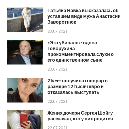
Татьяна Навка высказалась об
уставшем виде мужа Анастасии
Заворотнюк
23.07.2021
«Это убивало»: вдова
Говорухина
прокомментировала слухи о
его единственном сыне
23.07.2021
Zivert получила гонорар в
размере 12 тысяч евро и
отказалась выступать
22.07.2021
Жених дочери Сергея Шойгу
рассказал, кто у них родится
22.07.2021