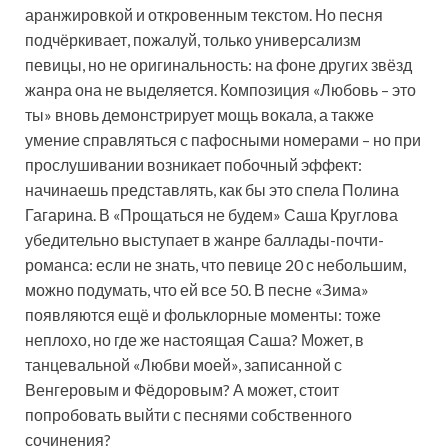
аранжировкой и откровенным текстом. Но песня
подчёркивает, пожалуй, только универсализм
певицы, но не оригинальность: на фоне других звёзд
жанра она не выделяется. Композиция «Любовь – это
ты» вновь демонстрирует мощь вокала, а также
умение справляться с пафосными номерами – но при
прослушивании возникает побочный эффект:
начинаешь представлять, как бы это спела Полина
Гагарина. В «Прощаться не будем» Саша Круглова
убедительно выступает в жанре баллады-почти-
романса: если не знать, что певице 20 с небольшим,
можно подумать, что ей все 50. В песне «Зима»
появляются ещё и фольклорные моменты: тоже
неплохо, но где же настоящая Саша? Может, в
танцевальной «Любви моей», записанной с
Венгеровым и Фёдоровым? А может, стоит
попробовать выйти с песнями собственного
сочинения?