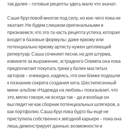
так далее – готовые рецепты здесь мало что значат.
Саше Кругловой многое под силу, но кое-чего пока не
хватает. Не будем слишком оригинальными и
признаемся, что это та часть рецепта успеха, которая
входит в базовые формулы: даже яркому или
потенциально яркому артисту нужен цепляющий
репертуар. Саша сочиняет песни, но для штурма,
извините за выражение, эстрадного Олимпа она пока
предпочитает покупать треки у более маститых
авторов – очевидно, надеясь, что они ближе подошли
к познанию секрета создания хита. Шестипесенный
мини-альбом «Надежда на любовь» показывает, что
это, мягко говоря, не всегда так – да и вообще он
выглядит не как сборник потенциальных шлягеров, а
как портфолио. Саша Круглова будто бы ещё не
приступила собственно к звёздной карьере – пока она
лишь демонстрирует данные, возможности и