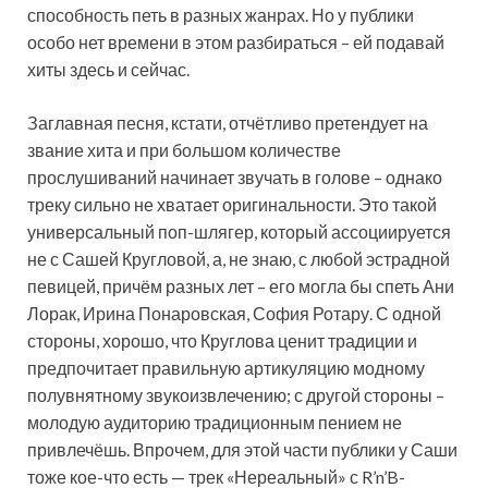
способность петь в разных жанрах. Но у публики
особо нет времени в этом разбираться – ей подавай
хиты здесь и сейчас.
Заглавная песня, кстати, отчётливо претендует на
звание хита и при большом количестве
прослушиваний начинает звучать в голове – однако
треку сильно не хватает оригинальности. Это такой
универсальный поп-шлягер, который ассоциируется
не с Сашей Кругловой, а, не знаю, с любой эстрадной
певицей, причём разных лет – его могла бы спеть Ани
Лорак, Ирина Понаровская, София Ротару. С одной
стороны, хорошо, что Круглова ценит традиции и
предпочитает правильную артикуляцию модному
полувнятному звукоизвлечению; с другой стороны –
молодую аудиторию традиционным пением не
привлечёшь. Впрочем, для этой части публики у Саши
тоже кое-что есть — трек «Нереальный» с R’n’B-