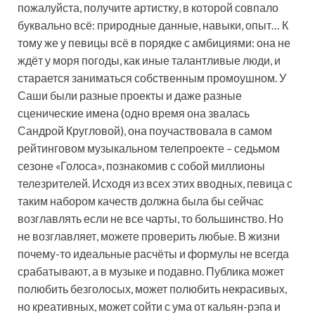
пожалуйста, получите артистку, в которой совпало
буквально всё: природные данные, навыки, опыт… К
тому же у певицы всё в порядке с амбициями: она не
ждёт у моря погоды, как иные талантливые люди, и
старается заниматься собственным промоушном. У
Саши были разные проекты и даже разные
сценические имена (одно время она звалась
Сандрой Кругловой), она поучаствовала в самом
рейтинговом музыкальном телепроекте – седьмом
сезоне «Голоса», познакомив с собой миллионы
телезрителей. Исходя из всех этих вводных, певица с
таким набором качеств должна была бы сейчас
возглавлять если не все чарты, то большинство. Но
не возглавляет, можете проверить любые. В жизни
почему-то идеальные расчёты и формулы не всегда
срабатывают, а в музыке и подавно. Публика может
полюбить безголосых, может полюбить некрасивых,
но креативных, может сойти с ума от кальян-рэпа и