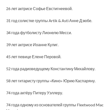
26 лет актрисе Софье Евстигнеевой.
31 год солистке группы Artik & Asti Анне Дзюбе.
34 года футболисту Лионелю Месси.
39 лет актрисе Иоанне Кулиг.
45 лет певице Елене Перовой.
52 года радиоведущему Константину Михайлову.
58 лет гитаристу группы «Кино» Юрию Каспаряну.
74 года актёру Питеру Уэллеру.
74 года одному из основателей группы Fleetwood Mac