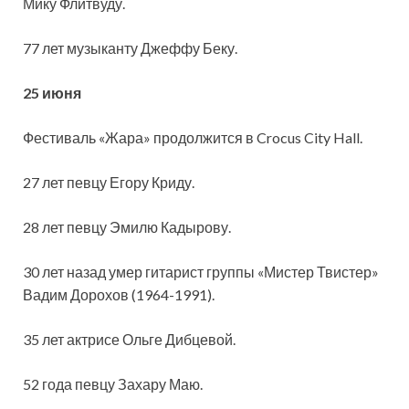
Мику Флитвуду.
77 лет музыканту Джеффу Беку.
25 июня
Фестиваль «Жара» продолжится в Crocus City Hall.
27 лет певцу Егору Криду.
28 лет певцу Эмилю Кадырову.
30 лет назад умер гитарист группы «Мистер Твистер»
Вадим Дорохов (1964-1991).
35 лет актрисе Ольге Дибцевой.
52 года певцу Захару Маю.