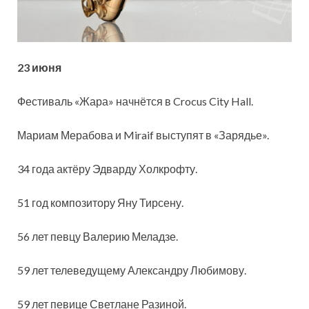
23 июня
Фестиваль «Жара» начнётся в Crocus City Hall.
Мариам Мерабова и Miraif выступят в «Зарядье».
34 года актёру Эдварду Холкрофту.
51 год композитору Яну Тирсену.
56 лет певцу Валерию Меладзе.
59 лет телеведущему Александру Любимову.
59 лет певице Светлане
Разиной.