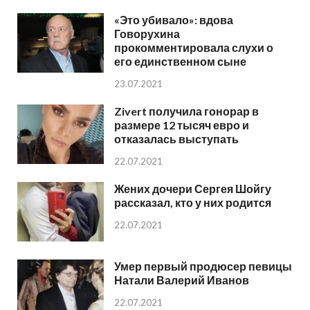
«Это убивало»: вдова
Говорухина
прокомментировала слухи о
его единственном сыне
23.07.2021
Zivert получила гонорар в
размере 12 тысяч евро и
отказалась выступать
22.07.2021
Жених дочери Сергея Шойгу
рассказал, кто у них родится
22.07.2021
Умер первый продюсер певицы
Натали Валерий Иванов
22.07.2021