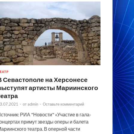
ЕАТР
В Севастополе на Херсонесе
выступят артисты Мариинского
театра
3.07.2021
-
от
admin
-
Оставьте комментарий
сточник: РИА "Новости" «Участие в гала-
онцертах примут звезды оперы и балета
ариинского театра. В оперной части