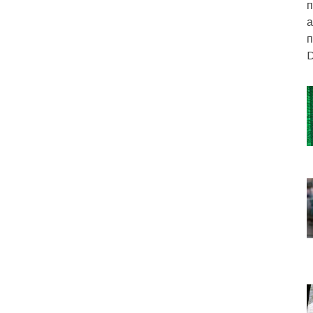
п
а
п
D