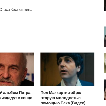
 Стаса Костюшкина
й альбом Петра
Пол Маккартни обрел
издадут в конце
вторую молодость с
помощью Бека (Видео)