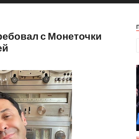
ребовал с Монеточки
ей
Ш