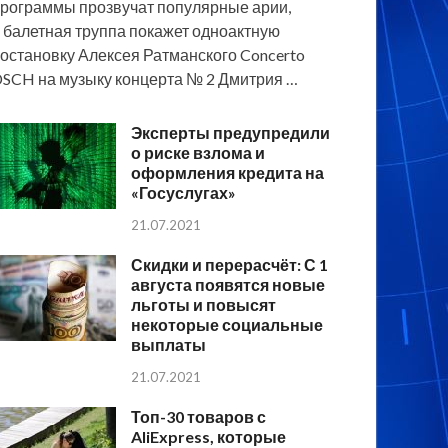
рограммы прозвучат популярные арии,
 балетная труппа покажет одноактную
остановку Алексея Ратманского Concerto
SCH на музыку концерта № 2 Дмитрия …
Эксперты предупредили
о риске взлома и
оформления кредита на
«Госуслугах»
21.07.2021
Скидки и перерасчёт: С 1
августа появятся новые
льготы и повысят
некоторые социальные
выплаты
21.07.2021
Топ-30 товаров с
AliExpress, которые