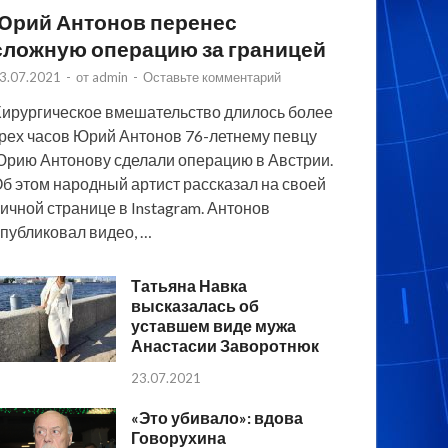
Юрий Антонов перенес
сложную операцию за границей
3.07.2021
-
от
admin
-
Оставьте комментарий
ирургическое вмешательство длилось более
рех часов Юрий Антонов 76-летнему певцу
рию Антонову сделали операцию в Австрии.
б этом народный артист рассказал на своей
ичной странице в Instagram. Антонов
публиковал видео, …
Татьяна Навка
высказалась об
уставшем виде мужа
Анастасии Заворотнюк
23.07.2021
«Это убивало»: вдова
Говорухина