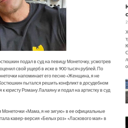
2
Х
т
Ю
О
л
стюшкин подал в суд на певицу Монеточку, усмотрев
о
 оценил свой ущерб в иске в 900 тысяч рублей. По
неточки напоминает его песню «Женщина,
я не
 Костюшкин пытался решить конфликт в досудебном
ся к юристу Роману Лалаяну и подал на артистку в суд
я Монеточки «Мама, я не зигую» в ее официальные
стала кавер-версия «Белых роз» «Ласкового мая» в