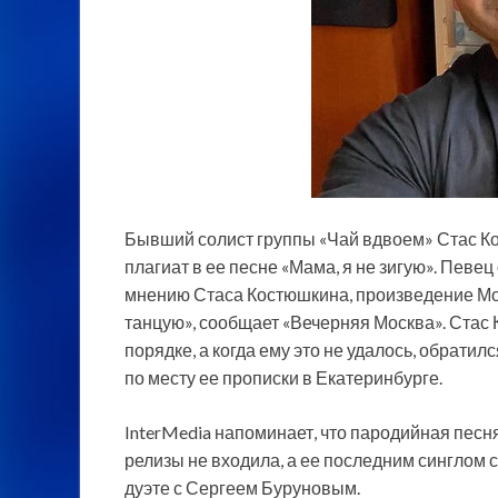
Бывший солист группы «Чай вдвоем» Стас Ко
плагиат в ее песне «Мама, я не зигую». Певец
мнению Стаса Костюшкина, произведение Мо
танцую», сообщает «Вечерняя Москва». Стас
порядке, а когда ему это не удалось, обратил
по месту ее прописки в Екатеринбурге.
InterMedia напоминает, что пародийная песн
релизы не входила, а ее последним синглом 
дуэте с Сергеем Буруновым.