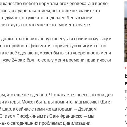
е качество любого нормального человека, а я вроде
нюсь, и с удовольствием, но это же не значит, что
о думает, он уже что-то делает. Лень в моем
ня ждут, а то, что мне в этот момент хочется.
я должен закончить новую пьесу, а я сочиняю музыку и
огосерийного фильма, историческую книгу и т.п., но
льтате всё сделаю, и, может быть, эта уверенность меня
т уже 24 октября, то есть у меня времени практически
Т
, что еще не сделано. Что касается пьесы, то она для
2
аши актеры. Может быть, вы помните наш мюзикл «Дитя
И
й шар, а сейчас с теми же авторами — Дэвидом
к
и Стивом Риффкиным из Сан-Франциско — мы
М
ка» о сегодняшних проблемах цивилизации.