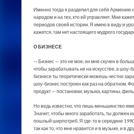
Именно тогда я разделил для себя Армению 
народом и на тех, кто ей управляет. Мне каж
периодов своей истории. Я имею в виду и уров
кажется, там нет настоящего мудрого государ
О БИЗНЕСЕ
— Бизнес — это не мое, он мне скучен в боль
чтобы зарабатывать не на искусстве, а шоу
бизнесе ты теоретически можешь честно зара
шоу-бизнес построен как раз на обратном. Ф
продукт — постановки, музыка, картины, филь
Но ведь известно, что лишь меньшинство име
Значит, чтобы много заработать, ты должен 
пошлый ширпотреб. Я где-то в середине 1990-
так как то, что мне нравится и в музыке, и в 