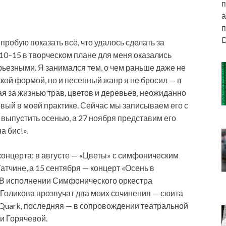
п
а
п
D
робую показать всё, что удалось сделать за
 10–15 в творческом плане для меня оказались
ьезными. Я занимался тем, о чем раньше даже не
ой формой, но и песенный жанр я не бросил — в
ая за жизнью трав, цветов и деревьев, неожиданно
рвый в моей практике. Сейчас мы записываем его с
выпустить осенью, а 27 ноября представим его
а бис!».
концерта: в августе — «Цветы» с симфоническим
атчине, а 15 сентября — концерт «Осень в
. В исполнении Симфонического оркестра
Голикова прозвучат два моих сочинения — сюита
-Quark, последняя — в сопровождении театральной
и Горячевой.