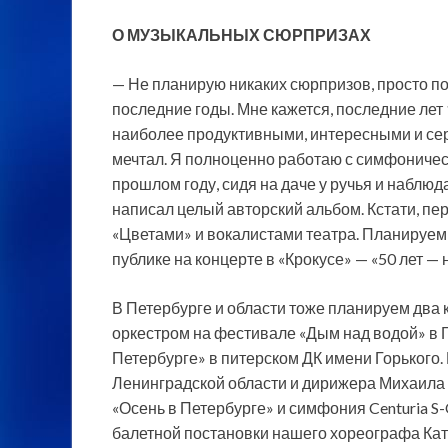
О МУЗЫКАЛЬНЫХ СЮРПРИЗАХ
— Не планирую никаких сюрпризов, просто поп
последние годы. Мне кажется, последние лет
наиболее продуктивными, интересными и сер
мечтал. Я полноценно работаю с симфоническ
прошлом году, сидя на даче у ручья и наблюд
написал целый авторский альбом. Кстати, пе
«Цветами» и вокалистами театра. Планируем 
публике на концерте в «Крокусе» — «50 лет — н
В Петербурге и области тоже планируем два 
оркестром на фестивале «Дым над водой» в Г
Петербурге» в питерском ДК имени Горького
Ленинградской области и дирижера Михаила 
«Осень в Петербурге» и симфония Centuria S
балетной постановки нашего хореографа Кат