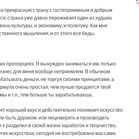
на прекрасную страну с гостеприимным и добрым
ется, страна уже давно переживает один из худших
ень культуры, и экономику, и политику. Как мне
ственного мышления, и от этого все беды.
ших пропорциях. Я вынужден заниматься им, только
-бизнес для меня вообще неприемлем. В обычном
батывать деньги, не торгуя своими принципами, а
ормула очень простая: чем лучше продается твой
мы и т.п., тем больше ты зарабатываешь.
ет хороший вкус и действительно понимает искусство.
или быть дураком, или лицемерить и производить
х разделил в своей жизни заработок и творчество,
других искусствах, сегодня не востребовано массами.