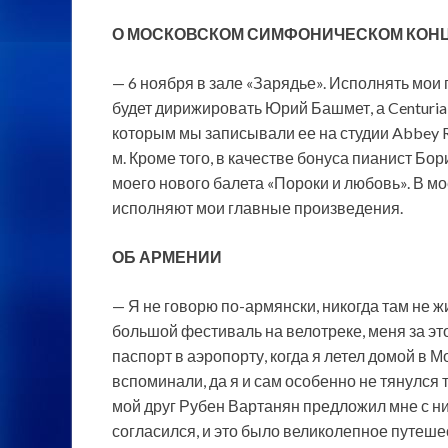
О МОСКОВСКОМ СИМФОНИЧЕСКОМ КОН
— 6 ноября в зале «Зарядье». Исполнять мои
будет дирижировать Юрий Башмет, а Centuria
которым мы записывали ее на студии Abbey 
м. Кроме того, в качестве бонуса пианист Б
моего нового балета «Пороки и любовь». В 
исполняют мои главные произведения.
ОБ АРМЕНИИ
— Я не говорю по-армянски, никогда там не жи
большой фестиваль на велотреке, меня за эт
паспорт в аэропорту, когда я летел домой в М
вспоминали, да я и сам особенно не тянулся ту
мой друг Рубен Вартанян предложил мне с н
согласился, и это было великолепное путеше