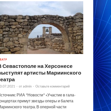
ЕАТР
В Севастополе на Херсонесе
выступят артисты Мариинского
театра
3.07.2021
-
от
admin
-
Оставьте комментарий
сточник: РИА "Новости" «Участие в гала-
онцертах примут звезды оперы и балета
ариинского театра. В оперной части