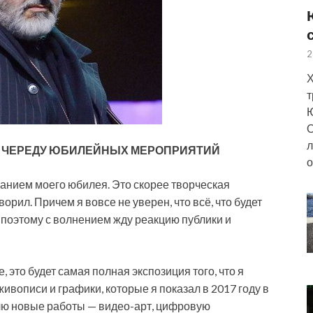
2
Х
т
Ю
О
л
Т ЧЕРЕДУ ЮБИЛЕЙНЫХ МЕРОПРИЯТИЙ
о
ванием моего юбилея. Это скорее творческая
творил. Причем я вовсе не уверен, что всё, что будет
, поэтому с волнением жду реакцию публики и
, это будет самая полная экспозиция того, что я
ивописи и графики, которые я показал в 2017 году в
лю новые работы — видео-арт, цифровую