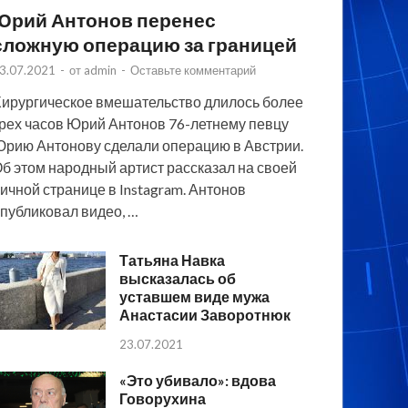
Юрий Антонов перенес
сложную операцию за границей
3.07.2021
-
от
admin
-
Оставьте комментарий
ирургическое вмешательство длилось более
рех часов Юрий Антонов 76-летнему певцу
рию Антонову сделали операцию в Австрии.
б этом народный артист рассказал на своей
ичной странице в Instagram. Антонов
публиковал видео, …
Татьяна Навка
высказалась об
уставшем виде мужа
Анастасии Заворотнюк
23.07.2021
«Это убивало»: вдова
Говорухина