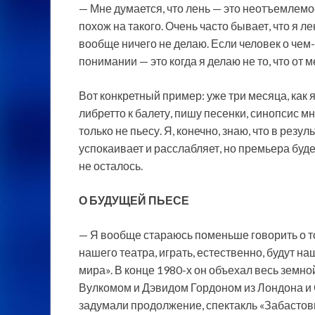
— Мне думается, что лень — это неотъемлемо
похож на такого. Очень часто бывает, что я ле
вообще ничего не делаю. Если человек о чем-т
понимании — это когда я делаю не то, что от ме
Вот конкретный пример: уже три месяца, как 
либретто к балету, пишу песенки, синопсис мн
только не пьесу. Я, конечно, знаю, что в резу
успокаивает и расслабляет, но премьера буде
не осталось.
О БУДУЩЕЙ ПЬЕСЕ
— Я вообще стараюсь поменьше говорить о том
нашего театра, играть, естественно, будут н
мира». В конце 1980-х он объехал весь земно
Вулкомом и Дэвидом Гордоном из Лондона 
задумали продолжение, спектакль «Забастов