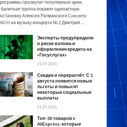
рограммы прозвучат популярные арии,
 балетная труппа покажет одноактную
остановку Алексея Ратманского Concerto
SCH на музыку концерта № 2 Дмитрия …
Эксперты предупредили
о риске взлома и
оформления кредита на
«Госуслугах»
21.07.2021
Скидки и перерасчёт: С 1
августа появятся новые
льготы и повысят
некоторые социальные
выплаты
21.07.2021
Топ-30 товаров с
AliExpress, которые