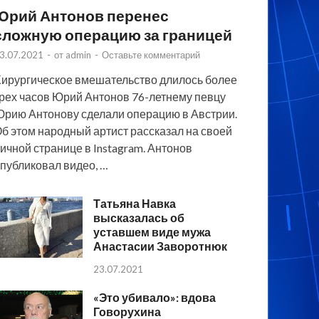
Юрий Антонов перенес
сложную операцию за границей
3.07.2021
-
от
admin
-
Оставьте комментарий
ирургическое вмешательство длилось более
рех часов Юрий Антонов 76-летнему певцу
рию Антонову сделали операцию в Австрии.
б этом народный артист рассказал на своей
ичной странице в Instagram. Антонов
публиковал видео, …
Татьяна Навка
высказалась об
уставшем виде мужа
Анастасии Заворотнюк
23.07.2021
«Это убивало»: вдова
Говорухина