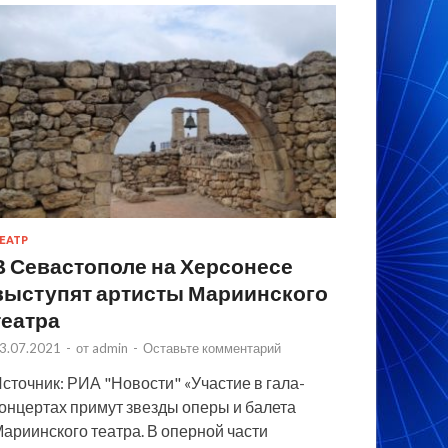
ЕАТР
В Севастополе на Херсонесе
выступят артисты Мариинского
театра
3.07.2021
-
от
admin
-
Оставьте комментарий
сточник: РИА "Новости" «Участие в гала-
онцертах примут звезды оперы и балета
ариинского театра. В оперной части