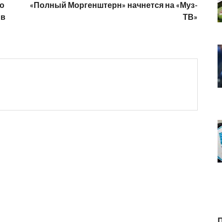
то
«Полный Моргенштерн» начнется на «Муз-
 в
ТВ»