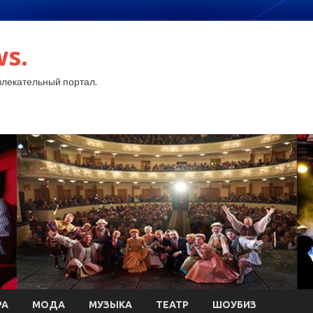
ws.
лекательный портал.
РА
МОДА
МУЗЫКА
ТЕАТР
ШОУБИЗ