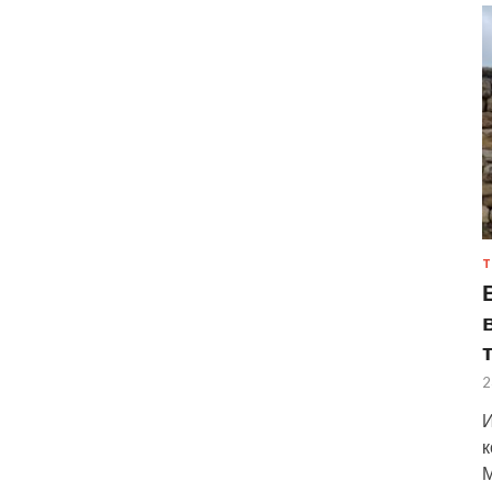
Т
2
И
к
М