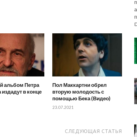
п
а
п
D
й альбом Петра
Пол Маккартни обрел
издадут в конце
вторую молодость с
помощью Бека (Видео)
23.07.2021
СЛЕДУЮЩАЯ СТАТЬЯ