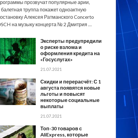
рограммы прозвучат популярные арии,
 балетная труппа покажет одноактную
остановку Алексея Ратманского Concerto
SCH на музыку концерта № 2 Дмитрия …
Эксперты предупредили
о риске взлома и
оформления кредита на
«Госуслугах»
21.07.2021
Скидки и перерасчёт: С 1
августа появятся новые
льготы и повысят
некоторые социальные
выплаты
21.07.2021
Топ-30 товаров с
AliExpress, которые