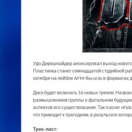
Удо Диркшнайдер анонсировал выход нового 
Пластинка станет семнадцатой студийной раб
октября на лейбле AFM Records в форматах ди
Диск будет включать 16 новых
треков. Назван
размышлением группы о фатальном будущем 
аспектов его существования. Так п,есня «Kid
что приводит к трагедиям, в результате котор
Трек-лист: