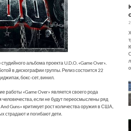
2
Х
т
Ю
О
л
студийного альбома проекта U.D.O. «Game Over».
о
отой в дискографии группы. Релиз состоится 22
джипак, бокс-сет, винил.
ие работы «Game Over» является своего рода
человечества, если не будут переосмыслены ряд
s And Guns» критикует рост количества оружия в США,
ых страдают и погибают дети.