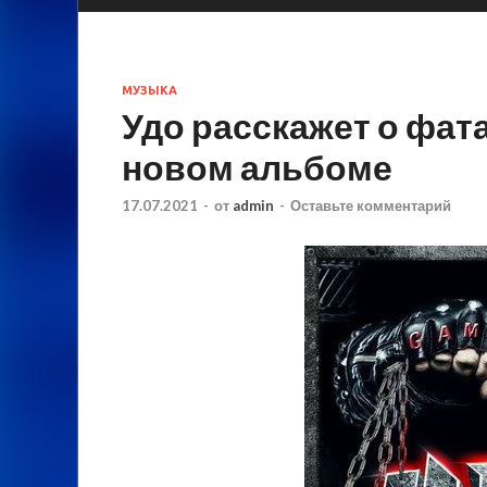
МУЗЫКА
Удо расскажет о фа
новом альбоме
17.07.2021
-
от
admin
-
Оставьте комментарий