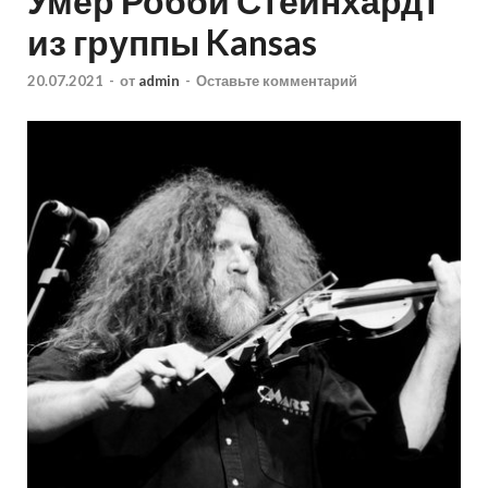
Умер Робби Стейнхардт
из группы Kansas
20.07.2021
-
от
admin
-
Оставьте комментарий