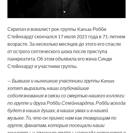
Скрипач и вокалист рок-группы Kansas Робби
Стейнхардт скончался 17 июля 2021 года в 71-летнем
возрасте. За несколько месяцев до этого его спасли
от острого септического шока после приступа
панкреатита. Об этом объявила ​​его жена Синди
Стейнхардт и участники группы.
— Бывшие
и нынешние участники группы Kansas
хотят выразить наши глубочайшие
соболезнования в связи со смертью нашего коллеги
по группе и друга Робби Стейнхардта. Робби всегда
будет в наших душах, в наших умах и в нашей
музыке. То, что он принес нам как товарищам по
группе, фанатам, которые посещали наши
концерты, и звучанию группы, навсегда останется в