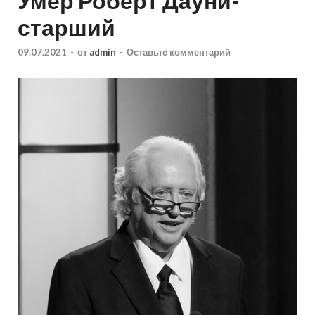
Умер Роберт Дауни-
старший
09.07.2021
-
от
admin
-
Оставьте комментарий