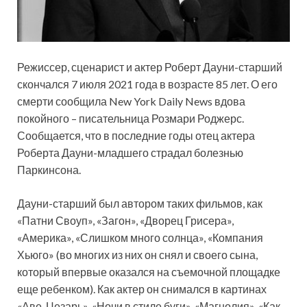
Режиссер, сценарист и актер Роберт Дауни-старший
скончался 7 июля 2021 года в возрасте 85 лет. О его
смерти сообщила New York Daily News вдова
покойного – писательница Розмари Роджерс.
Сообщается, что в последние годы отец актера
Роберта Дауни-младшего страдал болезнью
Паркинсона.
Дауни-старший был автором таких фильмов, как
«Патни Своуп», «Загон», «Дворец Грисера»,
«Америка», «Слишком много солнца», «Компания
Хьюго» (во многих из них он снял и своего сына,
который впервые оказался на съемочной площадке
еще ребенком). Как актер он снимался в картинах
«Аве, Цезарь», «Ночи в стиле буги», «Магнолия», «Как