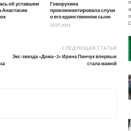
п
ась об уставшем
Говорухина
а
а Анастасии
прокомментировала слухи
п
юк
о его единственном сыне
D
23.07.2021
СЛЕДУЮЩАЯ СТАТЬЯ
Экс-звезда «Дома−2» Ирина Пинчук впервые
за
стала мамой