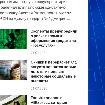
рограммы прозвучат популярные арии,
 балетная труппа покажет одноактную
остановку Алексея Ратманского Concerto
SCH на музыку концерта № 2 Дмитрия …
Эксперты предупредили
о риске взлома и
оформления кредита на
«Госуслугах»
21.07.2021
Скидки и перерасчёт: С 1
августа появятся новые
льготы и повысят
некоторые социальные
выплаты
21.07.2021
Топ-30 товаров с
AliExpress, которые