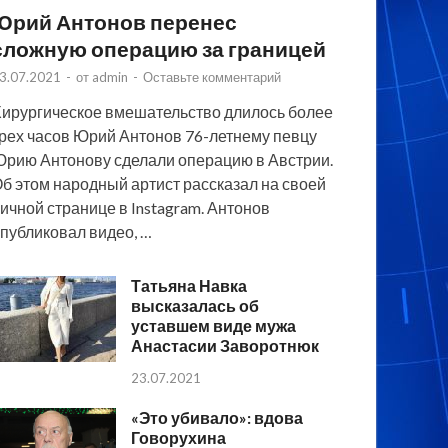
Юрий Антонов перенес
сложную операцию за границей
3.07.2021
-
от
admin
-
Оставьте комментарий
ирургическое вмешательство длилось более
рех часов Юрий Антонов 76-летнему певцу
рию Антонову сделали операцию в Австрии.
б этом народный артист рассказал на своей
ичной странице в Instagram. Антонов
публиковал видео, …
Татьяна Навка
высказалась об
уставшем виде мужа
Анастасии Заворотнюк
23.07.2021
«Это убивало»: вдова
Говорухина