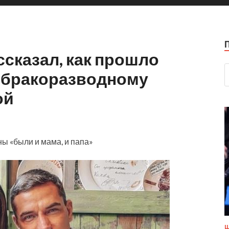
сказал, как прошло
о бракоразводному
ой
ны «были и мама, и папа»
Ш