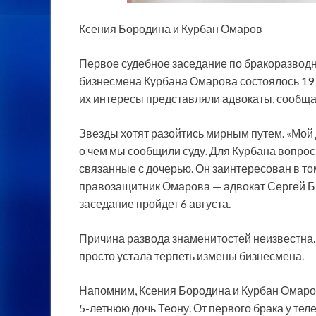
Ксения Бородина и Курбан Омаров
Первое судебное заседание по бракоразвод
бизнесмена Курбана Омарова состоялось 19
их интересы представляли адвокаты, сообщае
Звезды хотят разойтись мирным путем. «Мой 
о чем мы сообщили суду. Для Курбана вопрос
связанные с дочерью. Он заинтересован в том
правозащитник Омарова — адвокат Сергей Бы
заседание пройдет 6 августа.
Причина развода знаменитостей неизвестна.
просто устала терпеть измены бизнесмена.
Напомним, Ксения Бородина и Курбан Омаро
5-летнюю дочь Теону. От первого брака у тел