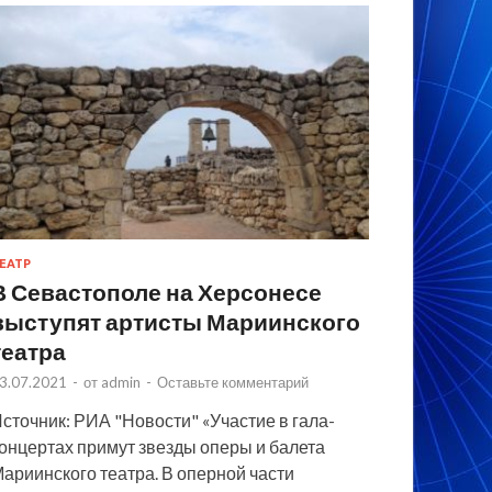
ЕАТР
В Севастополе на Херсонесе
выступят артисты Мариинского
театра
3.07.2021
-
от
admin
-
Оставьте комментарий
сточник: РИА "Новости" «Участие в гала-
онцертах примут звезды оперы и балета
ариинского театра. В оперной части