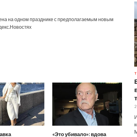
чена на одном празднике с предполагаемым новым
декс.Новостях
Т
2
И
к
М
авка
«Это убивало»: вдова