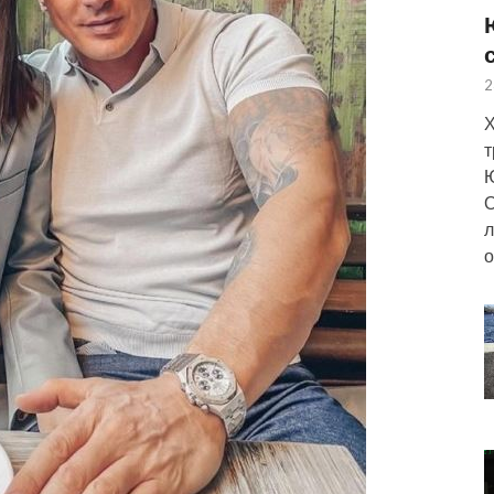
2
Х
т
Ю
О
л
о