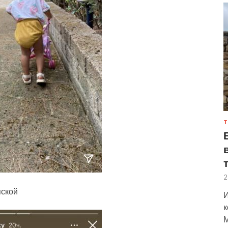
Т
2
яской
И
к
М