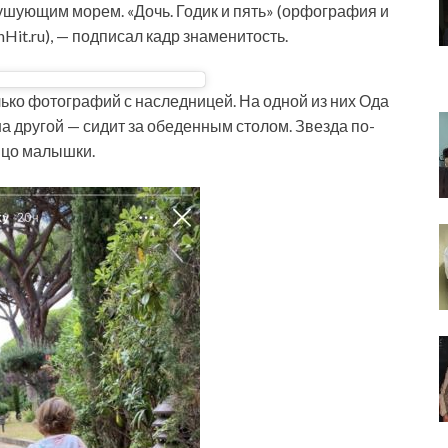
бушующим морем. «Дочь. Годик и пять» (орфография и
it.ru), — подписал кадр знаменитость.
лько фотографий с наследницей. На одной из них Ода
 на другой — сидит за обеденным столом. Звезда по-
ицо малышки.