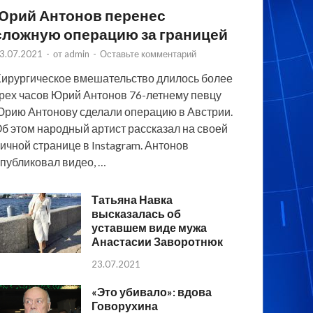
Юрий Антонов перенес
сложную операцию за границей
3.07.2021
-
от
admin
-
Оставьте комментарий
ирургическое вмешательство длилось более
рех часов Юрий Антонов 76-летнему певцу
рию Антонову сделали операцию в Австрии.
б этом народный артист рассказал на своей
ичной странице в Instagram. Антонов
публиковал видео, …
Татьяна Навка
высказалась об
уставшем виде мужа
Анастасии Заворотнюк
23.07.2021
«Это убивало»: вдова
Говорухина