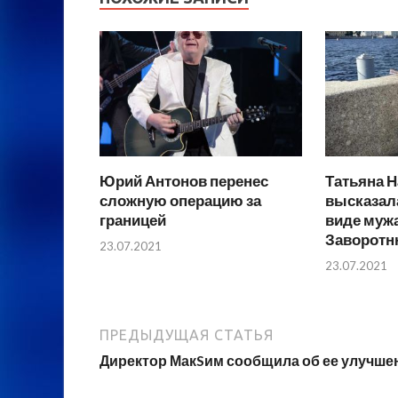
Юрий Антонов перенес
Татьяна Н
сложную операцию за
высказал
границей
виде муж
Заворотн
23.07.2021
23.07.2021
ПРЕДЫДУЩАЯ СТАТЬЯ
Директор МакSим сообщила об ее улучше