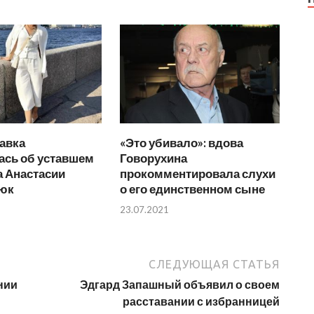
авка
«Это убивало»: вдова
ась об уставшем
Говорухина
а Анастасии
прокомментировала слухи
юк
о его единственном сыне
23.07.2021
СЛЕДУЮЩАЯ СТАТЬЯ
нии
Эдгард Запашный объявил о своем
расставании с избранницей