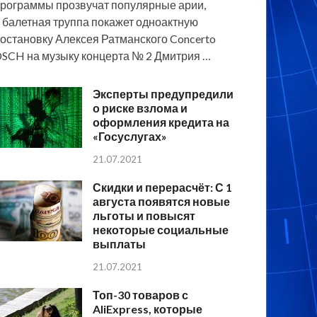
рограммы прозвучат популярные арии,
 балетная труппа покажет одноактную
остановку Алексея Ратманского Concerto
SCH на музыку концерта № 2 Дмитрия …
Эксперты предупредили
о риске взлома и
оформления кредита на
«Госуслугах»
21.07.2021
Скидки и перерасчёт: С 1
августа появятся новые
льготы и повысят
некоторые социальные
выплаты
21.07.2021
Топ-30 товаров с
AliExpress, которые