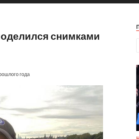
поделился снимками
рошлого года
Ш