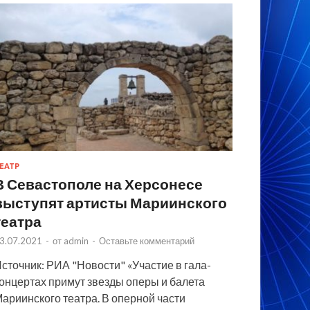
ЕАТР
В Севастополе на Херсонесе
выступят артисты Мариинского
театра
3.07.2021
-
от
admin
-
Оставьте комментарий
сточник: РИА "Новости" «Участие в гала-
онцертах примут звезды оперы и балета
ариинского театра. В оперной части