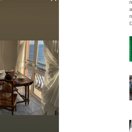
п
а
п
D