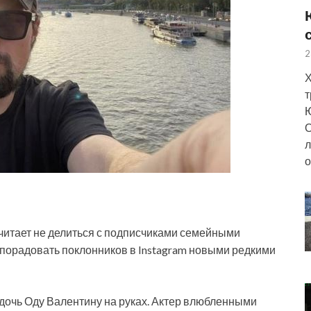
2
Х
т
Ю
О
л
о
читает не делиться с подписчиками семейными
порадовать поклонников в Instagram новыми редкими
 дочь Оду Валентину на руках. Актер влюбленными